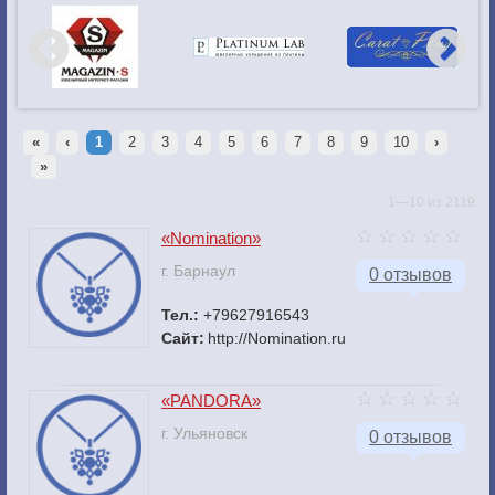
«
‹
1
2
3
4
5
6
7
8
9
10
›
»
1—10 из 2119.
«Nomination»
г. Барнаул
0 отзывов
Тел.:
+79627916543
Сайт:
http://Nomination.ru
«PANDORA»
г. Ульяновск
0 отзывов