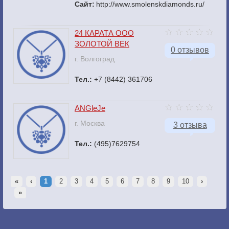
Сайт:
http://www.smolenskdiamonds.ru/
24 КАРАТА ООО
ЗОЛОТОЙ ВЕК
0 отзывов
г. Волгоград
Тел.:
+7 (8442) 361706
ANGleJe
г. Москва
3 отзыва
Тел.:
(495)7629754
«
‹
1
2
3
4
5
6
7
8
9
10
›
»