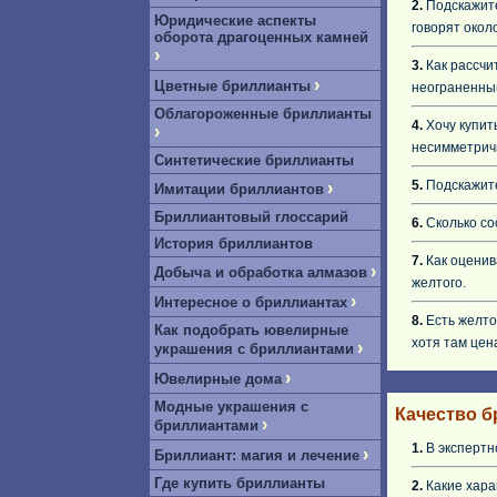
2.
Подскажите
Юридические аспекты
говорят около
оборота драгоценных камней
›
3.
Как рассчи
›
Цветные бриллианты
неограненны
Облагороженные бриллианты
4.
Хочу купить
›
несимметричн
Синтетические бриллианты
5.
Подскажите
›
Имитации бриллиантов
Бриллиантовый глоссарий
6.
Сколько со
История бриллиантов
7.
Как оценив
›
Добыча и обработка алмазов
желтого.
›
Интересное о бриллиантах
8.
Есть желто
Как подобрать ювелирные
хотя там цен
›
украшения с бриллиантами
›
Ювелирные дома
Модные украшения с
Качество б
›
бриллиантами
1.
В экспертн
›
Бриллиант: магия и лечение
Где купить бриллианты
2.
Какие хара