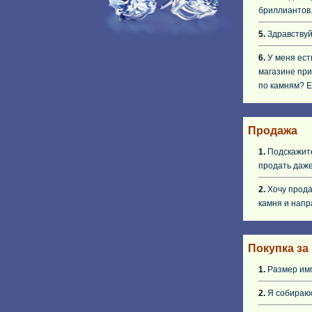
бриллиантов.
5.
Здравствуй
6.
У меня ест
магазине при
по камням? Е
Продажа
1.
Подскажите
продать даже
2.
Хочу прода
камня и напр
Покупка за
1.
Размер имп
2.
Я собираюс