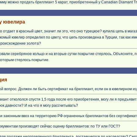
умму можно продать бриллиант 5 карат, приобретенный у Canadian Diamant T
у ювелира
о отдает в красный цвет, значит ли это, что оно турецкое? купила цепь в ма
акомый ювелир определил по цвету, что цепь произведена в Турции, так как и
происхождение золота?
вали серебряное кольцо и на вторые сутки покрытие стерлось. Объясните, по
которым стерлось покрытие.
ция
ой вопрос. Должен ли быть сертификат на бриллиант, если он в ювелирном и
иант откололся спустя 1,5 года после его приобретения, могу ли я предъяви
рок давности? И на что я могу рассчитывать?
и законным ввоз на территорию РФ ограненных бриллиантов без сертификат
окументам производят сейчас оценку бриллиантов: по ТУ или ГОСТ?
для продажи неоправленного бриллианта, доставшегося по наследству? Серт