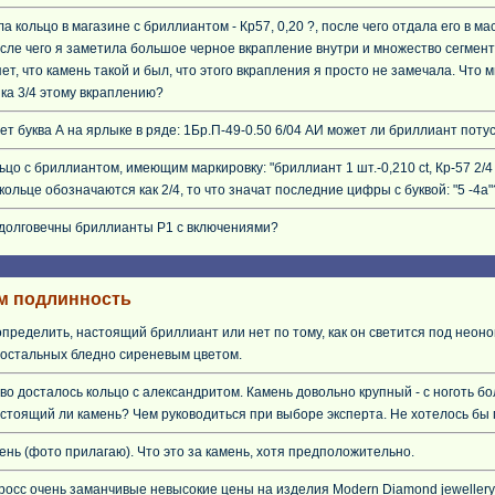
а кольцо в магазине с бриллиантом - Кр57, 0,20 ?, после чего отдала его в м
сле чего я заметила большое черное вкрапление внутри и множество сегмент
ет, что камень такой и был, что этого вкрапления я просто не замечала. Что м
ка 3/4 этому вкраплению?
ет буква А на ярлыке в ряде: 1Бр.П-49-0.50 6/04 АИ может ли бриллиант поту
ьцо с бриллиантом, имеющим маркировку: "бриллиант 1 шт.-0,210 ct, Кр-57 2/4 
кольце обозначаются как 2/4, то что значат последние цифры с буквой: "5 -4а"
 долговечны бриллианты P1 с включениями?
м подлинность
пределить, настоящий бриллиант или нет по тому, как он светится под неоно
 остальных бледно сиреневым цветом.
во досталось кольцо с александритом. Камень довольно крупный - с ноготь бо
астоящий ли камень? Чем руководиться при выборе эксперта. Не хотелось бы
нь (фото прилагаю). Что это за камень, хотя предположительно.
росс очень заманчивые невысокие цены на изделия Modern Diamond jewellery