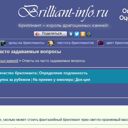
Поделиться…
цены на бриллианты
чистота бриллиантов
цвет брилли
часто задаваемые вопросы
ных камней
>
Ответы на часто задаваемые вопросы
ачество бриллианта
Определяем подлинность
|
упка за рубежом
На приеме у ювелира
Док-ция
|
|
, сколько может стоить фантазийный бриллиант ярко светло-оранжевый массо