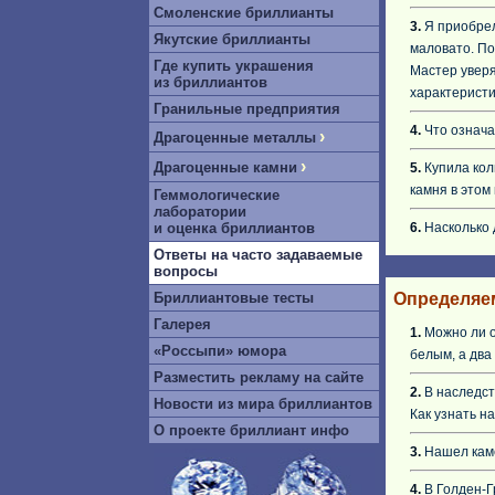
Смоленские бриллианты
3.
Я приобрел
Якутские бриллианты
маловато. По
Где купить украшения
Мастер уверя
из бриллиантов
характеристи
Гранильные предприятия
4.
Что означа
›
Драгоценные металлы
›
Драгоценные камни
5.
Купила кол
камня в этом 
Геммологические
лаборатории
и оценка бриллиантов
6.
Насколько
Ответы на часто задаваемые
вопросы
Бриллиантовые тесты
Определяе
Галерея
1.
Можно ли о
«Россыпи» юмора
белым, а два
Разместить рекламу на сайте
2.
В наследст
Новости из мира бриллиантов
Как узнать н
О проекте бриллиант инфо
3.
Нашел каме
4.
В Голден-Г