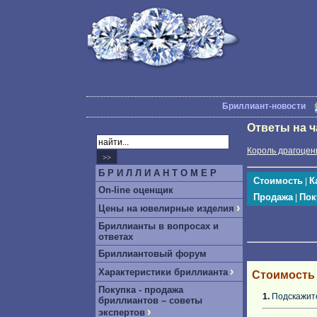
Бриллиант-новости
Ответы на 
Король драгоцен
Б Р И Л Л И А Н Т О М Е Р
Стоимость
К
|
On-line оценщик
Продажа
Пок
|
›
Цены на ювелирные изделия
Бриллианты в вопросах и
ответах
Бриллиантовый форум
›
Характеристики бриллианта
Стоимость
Покупка - продажа
1.
Подскажите
бриллиантов – советы
›
экспертов