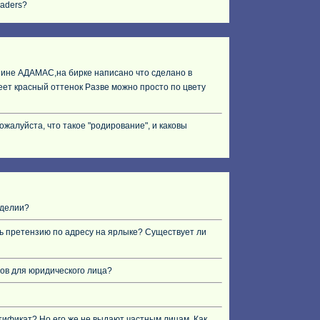
raders?
газине АДАМАС,на бирке написано что сделано в
меет красный оттенок Разве можно просто по цвету
жалуйста, что такое "родирование", и каковы
зделии?
ть претензию по адресу на ярлыке? Существует ли
ов для юридического лица?
ификат? Но его же не выдают частным лицам. Как