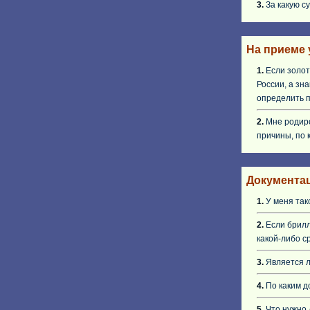
3.
За какую с
На приеме 
1.
Если золот
России, а зн
определить 
2.
Мне родиро
причины, по 
Документа
1.
У меня так
2.
Если брилл
какой-либо с
3.
Является л
4.
По каким д
5.
Что нужно 