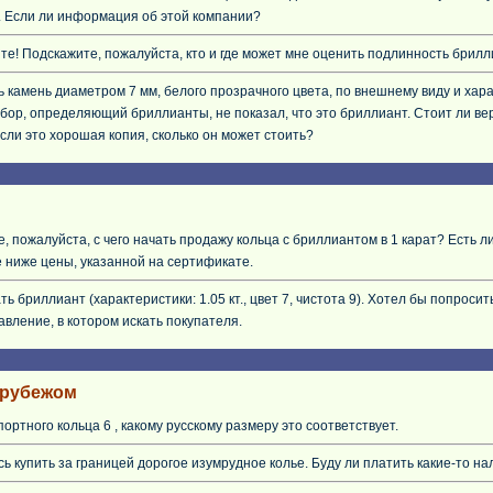
 Если ли информация об этой компании?
те! Подскажите, пожалуйста, кто и где может мне оценить подлинность брил
ь камень диаметром 7 мм, белого прозрачного цвета, по внешнему виду и ха
бор, определяющий бриллианты, не показал, что это бриллиант. Стоит ли ве
сли это хорошая копия, сколько он может стоить?
, пожалуйста, с чего начать продажу кольца с бриллиантом в 1 карат? Есть
 ниже цены, указанной на сертификате.
ть бриллиант (характеристики: 1.05 кт., цвет 7, чистота 9). Хотел бы попрос
авление, в котором искать покупателя.
 рубежом
ортного кольца 6 , какому русскому размеру это соответствует.
ь купить за границей дорогое изумрудное колье. Буду ли платить какие-то н