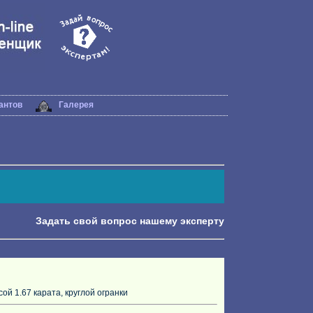
антов
Галерея
Задать свой вопрос нашему эксперту
й 1.67 карата, круглой огранки