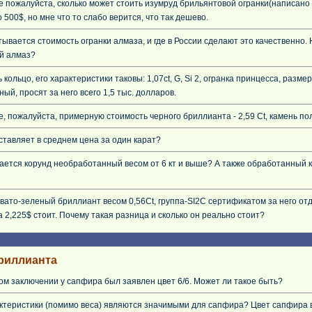
 пожалуйста, сколько может стоить изумруд брильянтовой огранки(написано 
 500$, но мне что то слабо верится, что так дешево.
тывается стоимость огранки алмаза, и где в России сделают это качественно
й алмаз?
 кольцо, его характеристики таковы: 1,07ct, G, Si 2, огранка принцесса, размер
ый, просят за него всего 1,5 тыс. долларов.
, пожалуйста, примерную стоимость черного бриллианта - 2,59 Ct, камень п
ставляет в среднем цена за один карат?
ается корунд необработанный весом от 6 кт и выше? А также обработанный ко
вато-зеленый бриллиант весом 0,56Ct, группа-SI2С сертификатом за него отд
а 2,225$ стоит. Почему такая разница и сколько он реально стоит?
риллианта
ом заключении у сапфира был заявлен цвет 6/6. Может ли такое быть?
ктеристики (помимо веса) являются значимыми для сапфира? Цвет сапфира 