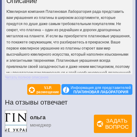
Описание
Ювелирная компания Платиновая Лаборатория рада представить
вам украшения из платины в широком ассортименте, которые
придутся по душе даже самым требовательным покупателям. Не
секрет, что платина – один из редчайших и дорогих драгоценных
металлов на планете. И если вы приобретете платиновые украшения,
то покажете окружающим, что разбираетесь в прекрасном. Ваше
первое ювелирное украшение из платины откроет вам мир
высочайшего ювелирного искусства, который наполнен изысканными
и элегантными творениями. Платиновые украшения всегда
привлекали своей загадочностью и даже неким мистицизмом, поэтому
мы предлагаем вам прикоснуться к этой необыкновенной драгоценной
Читать полное описание
тайне, и ощутить неповторимый платиновый эффект на себе лично.
Все, что нужно для этого сделать – приобрести ювелирные изделия из
V.I.P.
Информация для представителей
платины, представленные компанией Платиновая лаборатория. Это
размещение
ПЛАТИНОВАЯ ЛАБОРАТОРИЯ
высококачественные произведения ювелирного искусства, которыми
На отзывы отвечает
можно любоваться бесконечно. Вы будете поражены красотой
платиновых украшений, а окружающие вас люди просто замрут в
восхищении. Изделия из платины позволят вам войти в мир высшего
ольга
ЗАДАТЬ
общества, встать на ступень выше и прослыть настоящим ценителем
менеджер
ВОПРОС
красоты и стиля.