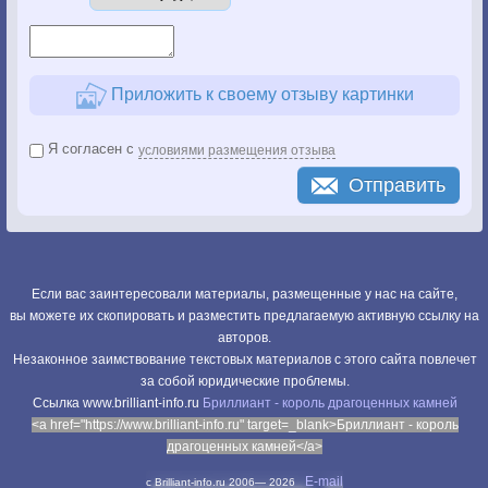
Приложить к своему отзыву картинки
Я согласен с
условиями размещения отзыва
Отправить
Если вас заинтересовали материалы, размещенные у нас на сайте,
вы можете их скопировать и разместить предлагаемую активную ссылку на
авторов.
Незаконное заимствование текстовых материалов с этого сайта повлечет
за собой юридические проблемы.
Cсылка www.brilliant-info.ru
Бриллиант - король драгоценных камней
<a href="https://www.brilliant-info.ru" target=_blank>Бриллиант - король
драгоценных камней</a>
E-mail
c Brilliant-info.ru 2006—
2026