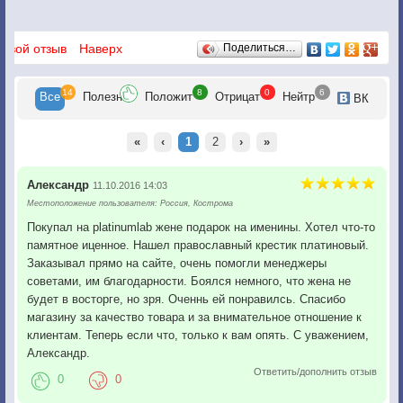
Отзывы
 свой отзыв
Наверх
Поделиться…
14
8
0
6
Все
Полезн
Положит
Отрицат
Нейтр
ВК
«
‹
1
2
›
»
Александр
11.10.2016 14:03
Местоположение пользователя: Россия, Кострома
Покупал на platinumlab жене подарок на именины. Хотел что-то
памятное иценное. Нашел православный крестик платиновый.
Заказывал прямо на сайте, очень помогли менеджеры
советами, им благодарности. Боялся немного, что жена не
будет в восторге, но зря. Оченнь ей понравилсь. Спасибо
магазину за качество товара и за внимательное отношение к
клиентам. Теперь если что, только к вам опять. С уважением,
Александр.
Ответить/дополнить отзыв
0
0