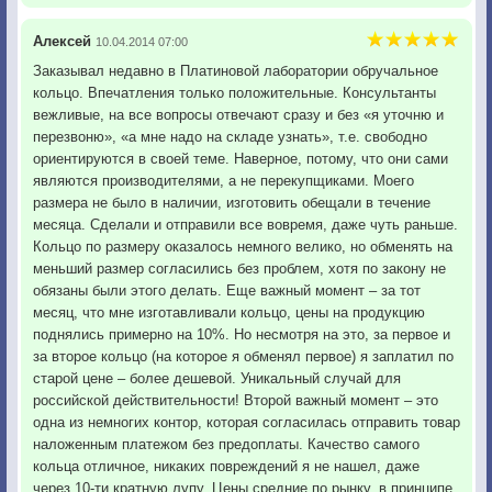
Алексей
10.04.2014 07:00
Заказывал недавно в Платиновой лаборатории обручальное
кольцо. Впечатления только положительные. Консультанты
вежливые, на все вопросы отвечают сразу и без «я уточню и
перезвоню», «а мне надо на складе узнать», т.е. свободно
ориентируются в своей теме. Наверное, потому, что они сами
являются производителями, а не перекупщиками. Моего
размера не было в наличии, изготовить обещали в течение
месяца. Сделали и отправили все вовремя, даже чуть раньше.
Кольцо по размеру оказалось немного велико, но обменять на
меньший размер согласились без проблем, хотя по закону не
обязаны были этого делать. Еще важный момент – за тот
месяц, что мне изготавливали кольцо, цены на продукцию
поднялись примерно на 10%. Но несмотря на это, за первое и
за второе кольцо (на которое я обменял первое) я заплатил по
старой цене – более дешевой. Уникальный случай для
российской действительности! Второй важный момент – это
одна из немногих контор, которая согласилась отправить товар
наложенным платежом без предоплаты. Качество самого
кольца отличное, никаких повреждений я не нашел, даже
через 10-ти кратную лупу. Цены средние по рынку, в принципе