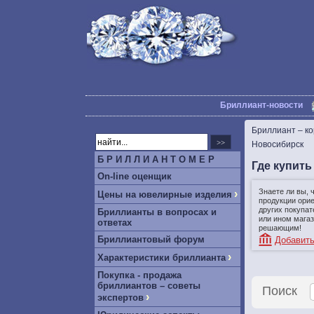
Бриллиант-новости
Бриллиант – к
Новосибирск
Б Р И Л Л И А Н Т О М Е Р
Где купить
On-line оценщик
Знаете ли вы, 
›
Цены на ювелирные изделия
продукции ори
других покупат
Бриллианты в вопросах и
или ином магаз
ответах
решающим!
Бриллиантовый форум
Добавить
›
Характеристики бриллианта
Покупка - продажа
бриллиантов – советы
Поиск
›
экспертов