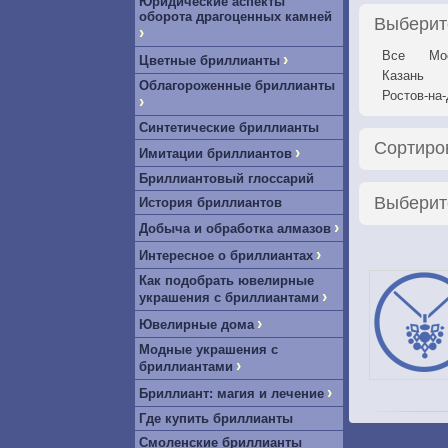
Юридические аспекты
оборота драгоценных камней
Выберит
›
Все
Мо
›
Цветные бриллианты
Казань
Облагороженные бриллианты
Ростов-на
›
Синтетические бриллианты
Сортиро
›
Имитации бриллиантов
Бриллиантовый глоссарий
Выберит
История бриллиантов
›
Добыча и обработка алмазов
›
Интересное о бриллиантах
Как подобрать ювелирные
›
украшения с бриллиантами
›
Ювелирные дома
Модные украшения с
›
бриллиантами
›
Бриллиант: магия и лечение
Где купить бриллианты
Смоленские бриллианты