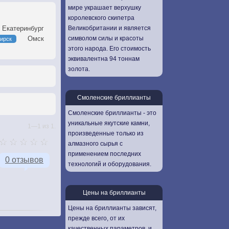
мире украшает верхушку
королевского скипетра
Великобритании и является
Екатеринбург
символом силы и красоты
Омск
ирск
этого народа. Его стоимость
эквивалентна 94 тоннам
золота.
Смоленские бриллианты
Смоленские бриллианты - это
уникальные якутские камни,
1—1 из 1.
произведенные только из
алмазного сырья с
применением последних
0 отзывов
технологий и оборудования.
Цены на бриллианты
Цены на бриллианты зависят,
прежде всего, от их
качественных параметров, и