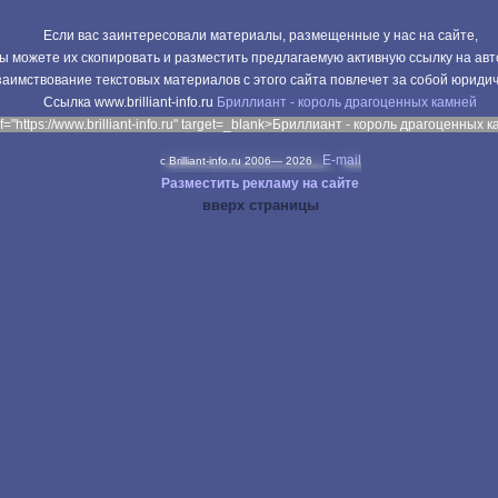
Если вас заинтересовали материалы, размещенные у нас на сайте,
ы можете их скопировать и разместить предлагаемую активную ссылку на авт
аимствование текстовых материалов с этого сайта повлечет за собой юриди
Cсылка www.brilliant-info.ru
Бриллиант - король драгоценных камней
f="https://www.brilliant-info.ru" target=_blank>Бриллиант - король драгоценных 
E-mail
c Brilliant-info.ru 2006—
2026
Разместить рекламу на сайте
вверх страницы