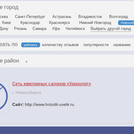
е город
сква
Санкт-Петербург
Астрахань
Владивосток
Волгоград
Киев
Краснодар
Красноярск
Нижний Новгород
Новосиб
-Дону
Рязань
Самара
Уфа
Челябинск
Выбрать другой город
вать по
количеству отзывов
популярности
названию
рейтингу
е район
Сеть ювелирных салонов «Хризолит»
г. Новосибирск
Сайт:
http://www.hrizolit-uvelir.ru