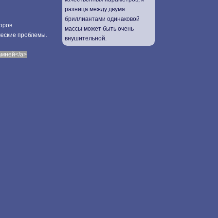
разница между двумя
бриллиантами одинаковой
оров.
массы может быть очень
ческие проблемы.
внушительной.
камней</a>