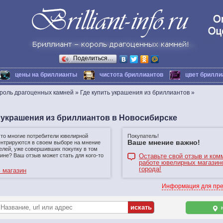
Поделиться…
цены на бриллианты
чистота бриллиантов
цвет брилли
ороль драгоценных камней
»
Где купить украшения из бриллиантов
»
 украшения из бриллиантов в Новосибирске
что многие потребители ювелирной
Покупатель!
Ваше мнение важно!
ентрируются в своем выборе на мнение
елей, уже совершивших покупку в том
ине? Ваш отзыв может стать для кого-то
Оставьте свой отзыв и ком
работе ювелирных магазин
города!
 магазин
Информация для пре
н