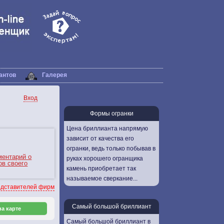
антов
Галерея
Вход
Формы огранки
Цена бриллианта напрямую
зависит от качества его
огранки, ведь только побывав в
ментарий о
руках хорошего огранщика
ов своего
камень приобретает так
называемое сверкание...
дставителей фирм
Самый большой бриллиант
а карте
Самый большой бриллиант в