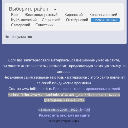
Выберите район
Все
Железнодорожный
Кировский
Красноглинский
Куйбышевский
Ленинский
Октябрьский
Промышленный
Самарский
Советский
Нет результатов.
Если вас заинтересовали материалы, размещенные у нас на сайте,
вы можете их скопировать и разместить предлагаемую активную ссылку на
авторов.
Незаконное заимствование текстовых материалов с этого сайта повлечет
за собой юридические проблемы.
Cсылка www.brilliant-info.ru
Бриллиант - король драгоценных камней
<a href="https://www.brilliant-info.ru" target=_blank>Бриллиант - король
драгоценных камней</a>
E-mail
c Brilliant-info.ru 2006—
2026
Разместить рекламу на сайте
вверх страницы