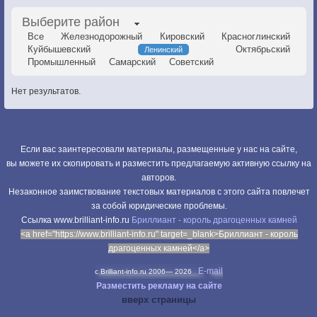
Выберите район
Все
Железнодорожный
Кировский
Красноглинский
Куйбышевский
Октябрьский
Ленинский
Промышленный
Самарский
Советский
Нет результатов.
Если вас заинтересовали материалы, размещенные у нас на сайте,
вы можете их скопировать и разместить предлагаемую активную ссылку на
авторов.
Незаконное заимствование текстовых материалов с этого сайта повлечет
за собой юридические проблемы.
Cсылка www.brilliant-info.ru
Бриллиант - король драгоценных камней
<a href="https://www.brilliant-info.ru" target=_blank>Бриллиант - король
драгоценных камней</a>
E-mail
c Brilliant-info.ru 2006—
2026
Разместить рекламу на сайте
вверх страницы