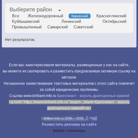
Выберите район
Все
Железнодорожный
Красноглинский
Кировский
Куйбышевский
Ленинский
Октябрьский
Промышленный
Самарский
Советский
Нет результатов.
Если вас заинтересовали материалы, размещенные у нас на сайте,
вы можете их скопировать и разместить предлагаемую активную ссылку на
авторов.
Незаконное заимствование текстовых материалов с этого сайта повлечет
за собой юридические проблемы.
Cсылка www.brilliant-info.ru
Бриллиант - король драгоценных камней
<a href="https://www.brilliant-info.ru" target=_blank>Бриллиант - король
драгоценных камней</a>
E-mail
c Brilliant-info.ru 2006—
2026
Разместить рекламу на сайте
вверх страницы