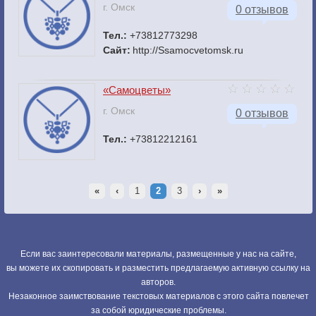
г. Омск
0 отзывов
Тел.:
+73812773298
Сайт:
http://Ssamocvetomsk.ru
«Самоцветы»
г. Омск
0 отзывов
Тел.:
+73812212161
«
‹
1
2
3
›
»
Если вас заинтересовали материалы, размещенные у нас на сайте,
вы можете их скопировать и разместить предлагаемую активную ссылку на
авторов.
Незаконное заимствование текстовых материалов с этого сайта повлечет
за собой юридические проблемы.