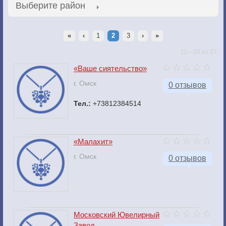
Выберите район
«
‹
1
2
3
›
»
11—20 из 27.
«Ваше сиятельство»
г. Омск
0 отзывов
Тел.:
+73812384514
«Малахит»
г. Омск
0 отзывов
Московский Ювелирный
Завод