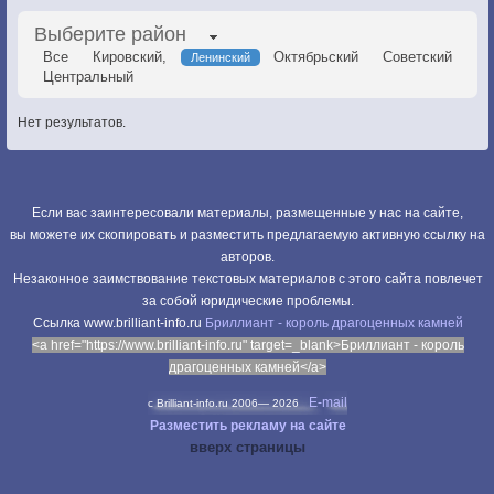
Выберите район
Все
Кировский,
Октябрьский
Советский
Ленинский
Центральный
Нет результатов.
Если вас заинтересовали материалы, размещенные у нас на сайте,
вы можете их скопировать и разместить предлагаемую активную ссылку на
авторов.
Незаконное заимствование текстовых материалов с этого сайта повлечет
за собой юридические проблемы.
Cсылка www.brilliant-info.ru
Бриллиант - король драгоценных камней
<a href="https://www.brilliant-info.ru" target=_blank>Бриллиант - король
драгоценных камней</a>
E-mail
c Brilliant-info.ru 2006—
2026
Разместить рекламу на сайте
вверх страницы