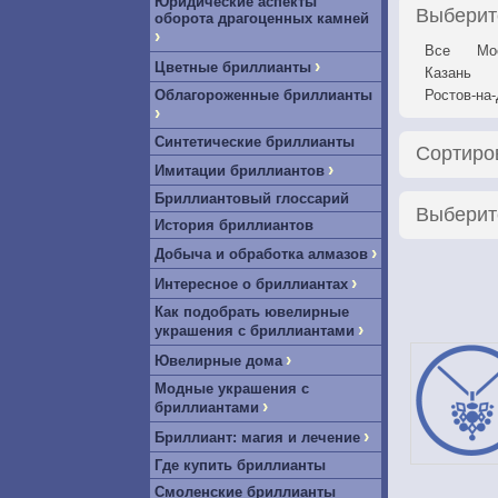
Юридические аспекты
Выберит
оборота драгоценных камней
›
Все
Мо
›
Цветные бриллианты
Казань
Облагороженные бриллианты
Ростов-на
›
Синтетические бриллианты
Сортиро
›
Имитации бриллиантов
Бриллиантовый глоссарий
Выберит
История бриллиантов
›
Добыча и обработка алмазов
›
Интересное о бриллиантах
Как подобрать ювелирные
›
украшения с бриллиантами
›
Ювелирные дома
Модные украшения с
›
бриллиантами
›
Бриллиант: магия и лечение
Где купить бриллианты
Смоленские бриллианты