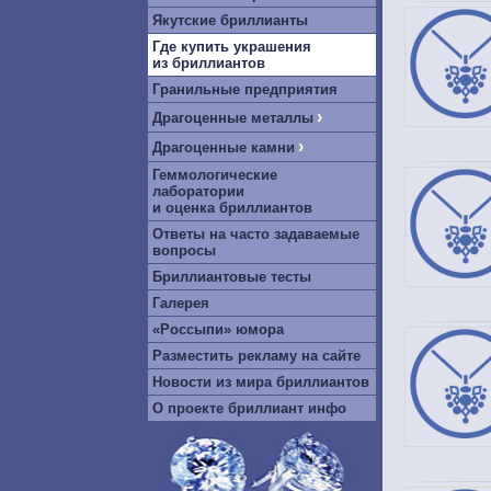
Якутские бриллианты
Где купить украшения
из бриллиантов
Гранильные предприятия
›
Драгоценные металлы
›
Драгоценные камни
Геммологические
лаборатории
и оценка бриллиантов
Ответы на часто задаваемые
вопросы
Бриллиантовые тесты
Галерея
«Россыпи» юмора
Разместить рекламу на сайте
Новости из мира бриллиантов
О проекте бриллиант инфо