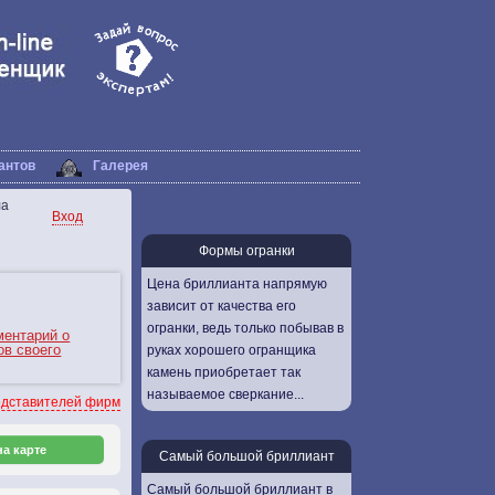
антов
Галерея
ла
Вход
Формы огранки
Цена бриллианта напрямую
зависит от качества его
огранки, ведь только побывав в
ментарий о
ов своего
руках хорошего огранщика
камень приобретает так
называемое сверкание...
дставителей фирм
а карте
Самый большой бриллиант
Самый большой бриллиант в