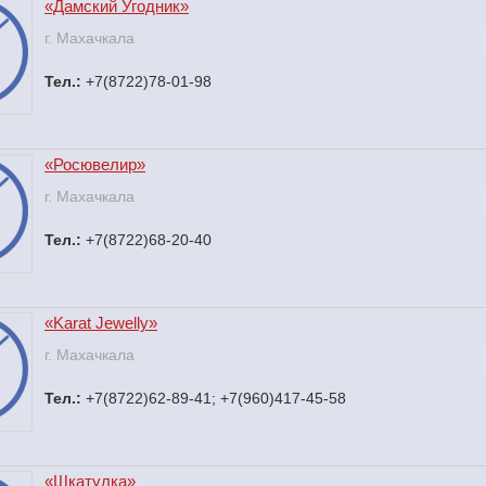
«Дамский Угодник»
г. Махачкала
Тел.:
+7(8722)78-01-98
«Росювелир»
г. Махачкала
Тел.:
+7(8722)68-20-40
«Karat Jewelly»
г. Махачкала
Тел.:
+7(8722)62-89-41; +7(960)417-45-58
«Шкатулка»