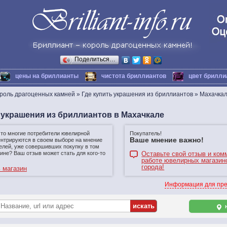
Поделиться…
цены на бриллианты
чистота бриллиантов
цвет брилли
ороль драгоценных камней
»
Где купить украшения из бриллиантов
»
Махачка
 украшения из бриллиантов в Махачкале
что многие потребители ювелирной
Покупатель!
Ваше мнение важно!
ентрируются в своем выборе на мнение
елей, уже совершивших покупку в том
ине? Ваш отзыв может стать для кого-то
Оставьте свой отзыв и ком
работе ювелирных магазин
города!
 магазин
Информация для пре
н