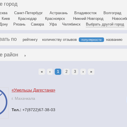
е город
сква
Санкт-Петербург
Астрахань
Владивосток
Волгоград
Киев
Краснодар
Красноярск
Нижний Новгород
Новосиб
-Дону
Рязань
Самара
Уфа
Челябинск
Выбрать другой город
вать по
рейтингу
количеству отзывов
названию
популярности
е район
«
‹
1
2
3
›
»
«Умельцы Дагестана»
г. Махачкала
Тел.:
+7(8722)67-38-03