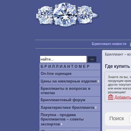
Бриллиант-новости
Бриллиант – к
Где купить
Б Р И Л Л И А Н Т О М Е Р
On-line оценщик
Знаете ли вы, 
›
Цены на ювелирные изделия
продукции ори
других покупат
Бриллианты в вопросах и
или ином магаз
решающим!
ответах
Добавить
Бриллиантовый форум
›
Характеристики бриллианта
Покупка - продажа
Поиск
бриллиантов – советы
›
экспертов