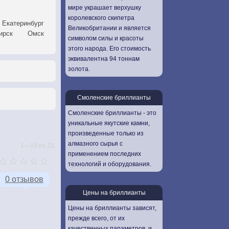
мире украшает верхушку
королевского скипетра
Екатеринбург
Великобритании и является
ирск
Омск
символом силы и красоты
этого народа. Его стоимость
эквивалентна 94 тоннам
золота.
Смоленские бриллианты
Смоленские бриллианты - это
уникальные якутские камни,
произведенные только из
алмазного сырья с
1—10 из 23.
применением последних
технологий и оборудования.
0 отзывов
Цены на бриллианты
Цены на бриллианты зависят,
прежде всего, от их
качественных параметров, и