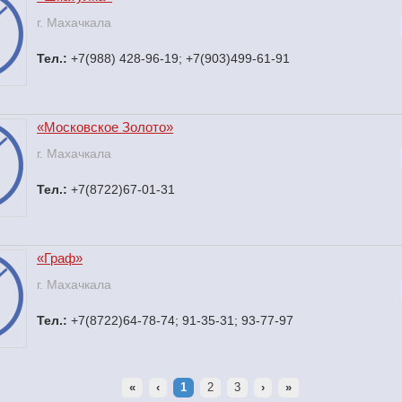
г. Махачкала
Тел.:
+7(988) 428-96-19; +7(903)499-61-91
«Московское Золото»
г. Махачкала
Тел.:
+7(8722)67-01-31
«Граф»
г. Махачкала
Тел.:
+7(8722)64-78-74; 91-35-31; 93-77-97
«
‹
1
2
3
›
»