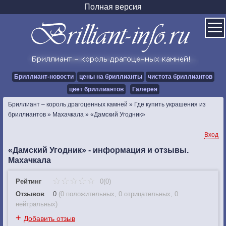
Полная версия
Бриллиант-новости
цены на бриллианты
чистота бриллиантов
цвет бриллиантов
Галерея
Бриллиант – король драгоценных камней
»
Где купить украшения из
бриллиантов
»
Махачкала
»
«Дамский Угодник»
Вход
«Дамский Угодник» - информация и отзывы.
Махачкала
Рейтинг
0(0)
Отзывов
0
(
0 положительных
,
0 отрицательных
,
0
нейтральных
)
+
Добавить отзыв