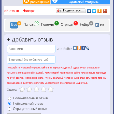
размещение
«Дамский Угодник»
Отзывы
 свой отзыв
Наверх
Поделиться…
0
0
0
0
Все
Полезн
Положит
Отрицат
Нейтр
ВК
+
Добавить отзыв
или
Войти
Пожалуйста, указывайте реальный e-mail адрес! На данный адрес будет отправлено
письмо с активационной ссылкой. Комментарий появится на сайте только после перехода
по этой ссылке. Нам важно знать, что вы реальный человек, а не спам-бот. Кроме того на
данный адрес вы будете получать уведомления об ответах на Ваш отзыв.
Оценка
Положительный отзыв
Нейтральный отзыв
Отрицательный отзыв