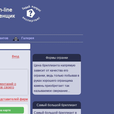
антов
Галерея
Вход
Формы огранки
Цена бриллианта напрямую
зависит от качества его
огранки, ведь только побывав в
руках хорошего огранщика
ментарий о
камень приобретает так
ов своего
называемое сверкание...
дставителей фирм
Самый большой бриллиант
а карте
Самый большой бриллиант в