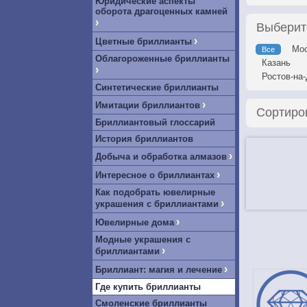
Юридические аспекты
оборота драгоценных камней
›
Выберит
›
Цветные бриллианты
Мос
Все
Облагороженные бриллианты
Казань
›
Ростов-на
Синтетические бриллианты
›
Имитации бриллиантов
Сортиро
Бриллиантовый глоссарий
История бриллиантов
›
Добыча и обработка алмазов
›
Интересное о бриллиантах
Как подобрать ювелирные
›
украшения с бриллиантами
›
Ювелирные дома
Модные украшения с
›
бриллиантами
›
Бриллиант: магия и лечение
Где купить бриллианты
Смоленские бриллианты