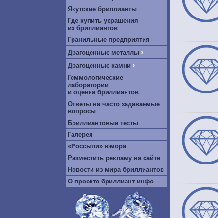
Якутские бриллианты
Где купить украшения
из бриллиантов
Гранильные предприятия
›
Драгоценные металлы
›
Драгоценные камни
Геммологические
лаборатории
и оценка бриллиантов
Ответы на часто задаваемые
вопросы
Бриллиантовые тесты
Галерея
«Россыпи» юмора
Разместить рекламу на сайте
Новости из мира бриллиантов
О проекте бриллиант инфо