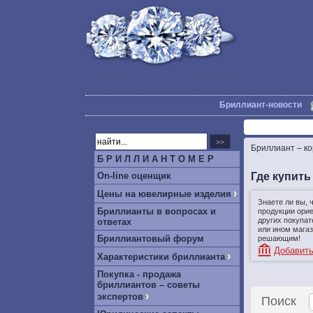
Бриллиант-новости
Бриллиант – к
Б Р И Л Л И А Н Т О М Е Р
Где купит
On-line оценщик
›
Цены на ювелирные изделия
Знаете ли вы, 
Бриллианты в вопросах и
продукции ори
других покупат
ответах
или ином магаз
Бриллиантовый форум
решающим!
Добавить
›
Характеристики бриллианта
Покупка - продажа
бриллиантов – советы
›
экспертов
Поиск