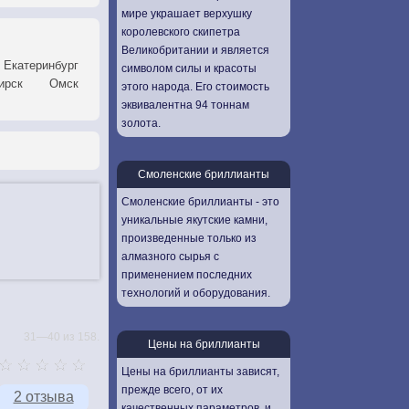
мире украшает верхушку
королевского скипетра
Великобритании и является
Екатеринбург
символом силы и красоты
ирск
Омск
этого народа. Его стоимость
эквивалентна 94 тоннам
золота.
Смоленские бриллианты
Смоленские бриллианты - это
уникальные якутские камни,
произведенные только из
алмазного сырья с
применением последних
технологий и оборудования.
31—40 из 158.
Цены на бриллианты
Цены на бриллианты зависят,
прежде всего, от их
2 отзыва
качественных параметров, и