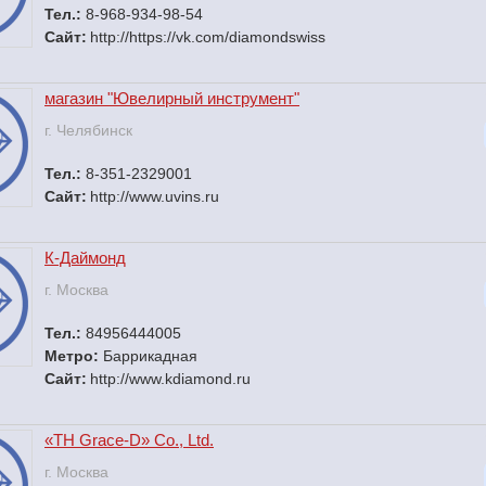
Тел.:
8-968-934-98-54
Сайт:
http://https://vk.com/diamondswiss
магазин "Ювелирный инструмент"
г. Челябинск
Тел.:
8-351-2329001
Сайт:
http://www.uvins.ru
К-Даймонд
г. Москва
Тел.:
84956444005
Метро:
Баррикадная
Сайт:
http://www.kdiamond.ru
«TH Grace-D» Co., Ltd.
г. Москва