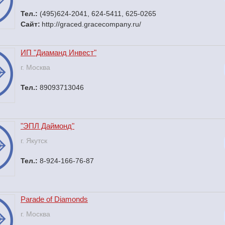
Тел.:
(495)624-2041, 624-5411, 625-0265
Сайт:
http://graced.gracecompany.ru/
ИП "Диаманд Инвест"
г. Москва
Тел.:
89093713046
"ЭПЛ Даймонд"
г. Якутск
Тел.:
8-924-166-76-87
Parade of Diamonds
г. Москва