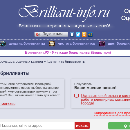
Поделиться…
цены на бриллианты
чистота бриллиантов
цвет брилли
Бриллиант.РУ - Якутские бриллианты (Бриллион)
ороль драгоценных камней
»
Где купить бриллианты
ь бриллианты
что многие потребители ювелирной
Покупатель!
Ваше мнение важно!
ентрируются в своем выборе на мнение
елей, уже совершивших покупку в том
ине? Ваш отзыв может стать для кого-то
Оставьте свой отзыв и ком
работе ювелирных магазин
города!
 магазин
Информация для пре
н