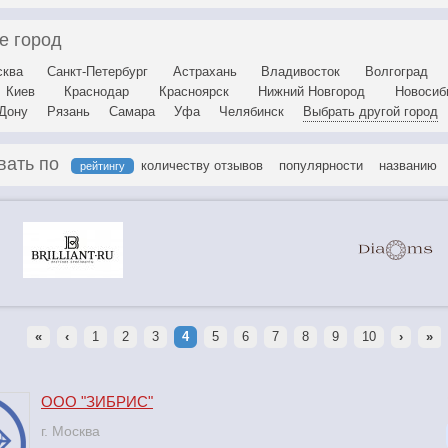
е город
ква
Санкт-Петербург
Астрахань
Владивосток
Волгоград
Киев
Краснодар
Красноярск
Нижний Новгород
Новосиб
-Дону
Рязань
Самара
Уфа
Челябинск
Выбрать другой город
вать по
количеству отзывов
популярности
названию
рейтингу
«
‹
1
2
3
4
5
6
7
8
9
10
›
»
ООО "ЗИБРИС"
г. Москва