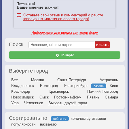
Покупатель!
Ваше мнение важно!
Оставьте свой отзыв и комментарий о работе
ювелирных магазинов своего города!
Информация для представителей фирм
Поиск
на карте
Выберите город
Все
Москва
Санкт-Петербург
Астрахань
Владивосток
Волгоград
Екатеринбург
Киев
Казань
Краснодар
Красноярск
Нижний Новгород
Новосибирск
Омск
Ростов-на-Дону
Рязань
Самара
Уфа
Челябинск
Выбрать другой город
Сортировать по
количеству отзывов
рейтингу
популярности
названию