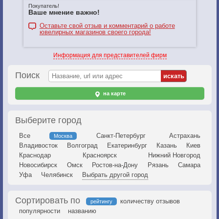
Покупатель!
Ваше мнение важно!
Оставьте свой отзыв и комментарий о работе
ювелирных магазинов своего города!
Информация для представителей фирм
Поиск
на карте
Выберите город
Все
Санкт-Петербург
Астрахань
Москва
Владивосток
Волгоград
Екатеринбург
Казань
Киев
Краснодар
Красноярск
Нижний Новгород
Новосибирск
Омск
Ростов-на-Дону
Рязань
Самара
Уфа
Челябинск
Выбрать другой город
Сортировать по
количеству отзывов
рейтингу
популярности
названию