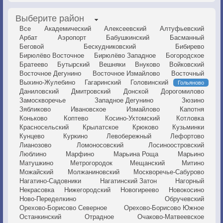
Выберите район
Все
Академический
Алексеевский
Алтуфьевский
Арбат
Аэропорт
Бабушкинский
Басманный
Беговой
Бескудниковский
Бибирево
Бирюлёво Восточное
Бирюлёво Западное
Богородское
Братеево
Бутырский
Вешняки
Внуково
Войковский
Восточное Дегунино
Восточное Измайлово
Восточный
Выхино-Жулебино
Гагаринский
Головинский
Гольяново
Даниловский
Дмитровский
Донской
Дорогомилово
Замоскворечье
Западное Дегунино
Зюзино
Зябликово
Ивановское
Измайлово
Капотня
Коньково
Коптево
Косино-Ухтомский
Котловка
Красносельский
Крылатское
Крюково
Кузьминки
Кунцево
Куркино
Левобережный
Лефортово
Лианозово
Ломоносовский
Лосиноостровский
Люблино
Марфино
Марьина Роща
Марьино
Матушкино
Метрогородок
Мещанский
Митино
Можайский
Молжаниновский
Москворечье-Сабурово
Нагатино-Садовники
Нагатинский Затон
Нагорный
Некрасовка
Нижегородский
Новогиреево
Новокосино
Ново-Переделкино
Обручевский
Орехово-Борисово Северное
Орехово-Борисово Южное
Останкинский
Отрадное
Очаково-Матвеевское