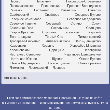
Перово
Печатники
Покровское-Стрешнево
Преображенское
Пресненский
Проспект Вернадского
Раменки
Ростокино
Рязанский
Савёлки
Савёловский
Свиблово
Северное Бутово
Северное Измайлово
Северное Медведково
Северное Тушино
Северный
Силино
Сокол
Соколиная Гора
Сокольники
Солнцево
Старое Крюково
Строгино
Таганский
Тверской
Текстильщики
Тёплый Стан
Тимирязевский
Тропарёво-Никулино
Филёвский Парк
Фили-Давыдково
Хамовники
Ховрино
Хорошёво-Мнёвники
Хорошёвский
Царицыно
Черёмушки
Чертаново Северное
Чертаново Центральное
Чертаново Южное
Щукино
Южное Бутово
Южное Медведково
Южное Тушино
Южнопортовый
Якиманка
Ярославский
Ясенево
Нет результатов.
Если вас заинтересовали материалы, размещенные у нас на сайте,
вы можете их скопировать и разместить предлагаемую активную ссылку на
авторов.