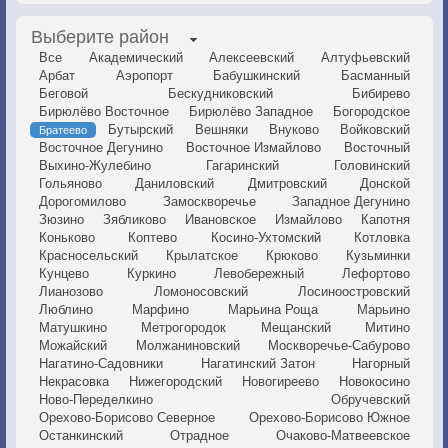
Выберите район
Все
Академический
Алексеевский
Алтуфьевский
Арбат
Аэропорт
Бабушкинский
Басманный
Беговой
Бескудниковский
Бибирево
Бирюлёво Восточное
Бирюлёво Западное
Богородское
Бутырский
Вешняки
Внуково
Войковский
Братеево
Восточное Дегунино
Восточное Измайлово
Восточный
Выхино-Жулебино
Гагаринский
Головинский
Гольяново
Даниловский
Дмитровский
Донской
Дорогомилово
Замоскворечье
Западное Дегунино
Зюзино
Зябликово
Ивановское
Измайлово
Капотня
Коньково
Коптево
Косино-Ухтомский
Котловка
Красносельский
Крылатское
Крюково
Кузьминки
Кунцево
Куркино
Левобережный
Лефортово
Лианозово
Ломоносовский
Лосиноостровский
Люблино
Марфино
Марьина Роща
Марьино
Матушкино
Метрогородок
Мещанский
Митино
Можайский
Молжаниновский
Москворечье-Сабурово
Нагатино-Садовники
Нагатинский Затон
Нагорный
Некрасовка
Нижегородский
Новогиреево
Новокосино
Ново-Переделкино
Обручевский
Орехово-Борисово Северное
Орехово-Борисово Южное
Останкинский
Отрадное
Очаково-Матвеевское