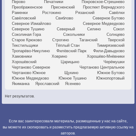
Перово
Печатники
Покровское-Стрешнево
Преображенское
Пресненский
Проспект Вернадского
Раменки
Ростокино
Рязанский
Савёлки
Савёловский
Свиблово
Северное Бутово
Северное Измайлово
Северное Медведково
Северное Тушино
Северный
Силино
Сокол
Соколиная Гора
Сокольники
Солнцево
Старое Крюково
Строгино
Таганский
Тверской
Текстильщики
Тёплый Стан
Тимирязевский
Тропарёво-Никулино
Филёвский Парк
Фили-Давыдково
Хамовники
Ховрино
Хорошёво-Мнёвники
Хорошёвский
Царицыно
Черёмушки
Чертаново Северное
Чертаново Центральное
Чертаново Южное
Щукино
Южное Бутово
Южное Медведково
Южное Тушино
Южнопортовый
Якиманка
Ярославский
Ясенево
Нет результатов.
Если вас заинтересовали материалы, размещенные у нас на сайте,
вы можете их скопировать и разместить предлагаемую активную ссылку на
авторов.