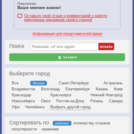
Покупатель!
Ваше мнение важно!
Оставьте свой отзыв и комментарий о работе
ювелирных магазинов своего города!
Информация для представителей фирм
Поиск
на карте
Выберите город
Все
Санкт-Петербург
Астрахань
Москва
Владивосток
Волгоград
Екатеринбург
Казань
Киев
Краснодар
Красноярск
Нижний Новгород
Новосибирск
Омск
Ростов-на-Дону
Рязань
Самара
Уфа
Челябинск
Выбрать другой город
Сортировать по
количеству отзывов
рейтингу
популярности
названию