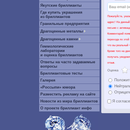
Якутские бриллианты
Где купить украшения
из бриллиантов
Пожалуйста, указ
адрес! На данный
Гранильные предприятия
письмо с активац
›
Драгоценные металлы
Комментарий появ
›
Драгоценные камни
перехода по этой
что вы реальный ч
Геммологические
лаборатории
Кроме того на да
и оценка бриллиантов
получать уведомл
Ответы на часто задаваемые
отзыв.
вопросы
Оценка
Бриллиантовые тесты
Положит
Галерея
Нейтрал
«Россыпи» юмора
Отрицат
Разместить рекламу на сайте
Новости из мира бриллиантов
Я соглас
О проекте бриллиант инфо