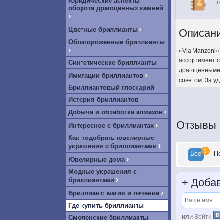
Юридические аспекты
т
оборота драгоценных камней
›
›
Цветные бриллианты
Описан
Облагороженные бриллианты
›
«Via Manzoni»
ассортимент с
Синтетические бриллианты
драгоценными
›
Имитации бриллиантов
советом. За у
Бриллиантовый глоссарий
История бриллиантов
›
Добыча и обработка алмазов
Отзывы
›
Интересное о бриллиантах
Как подобрать ювелирные
›
украшения с бриллиантами
0
Все
П
›
Ювелирные дома
Модные украшения с
›
+
Добав
бриллиантами
›
Бриллиант: магия и лечение
Где купить бриллианты
или
Войти
Смоленские бриллианты