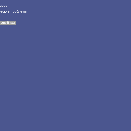
оров.
ческие проблемы.
камней</a>