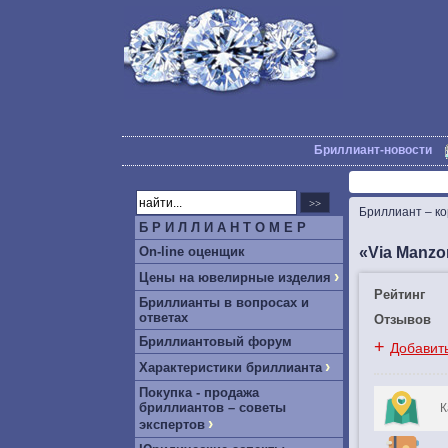
Бриллиант-новости
Бриллиант – к
Б Р И Л Л И А Н Т О М Е Р
«Via Manzo
On-line оценщик
›
Цены на ювелирные изделия
Рейтинг
Бриллианты в вопросах и
ответах
Отзывов
Бриллиантовый форум
+
Добавит
›
Характеристики бриллианта
Покупка - продажа
бриллиантов – советы
К
›
экспертов