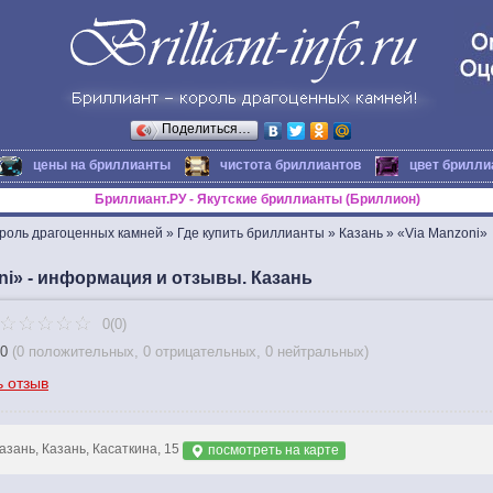
Поделиться…
цены на бриллианты
чистота бриллиантов
цвет брилли
Бриллиант.РУ - Якутские бриллианты (Бриллион)
ороль драгоценных камней
»
Где купить бриллианты
»
Казань
»
«Via Manzoni»
ni» - информация и отзывы. Казань
0(0)
0
(
0 положительных
,
0 отрицательных
,
0 нейтральных
)
ь отзыв
азань, Казань, Касаткина, 15
посмотреть на карте