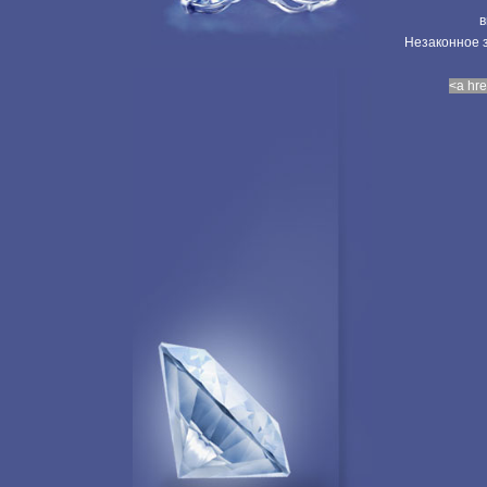
в
Незаконное з
<a hre