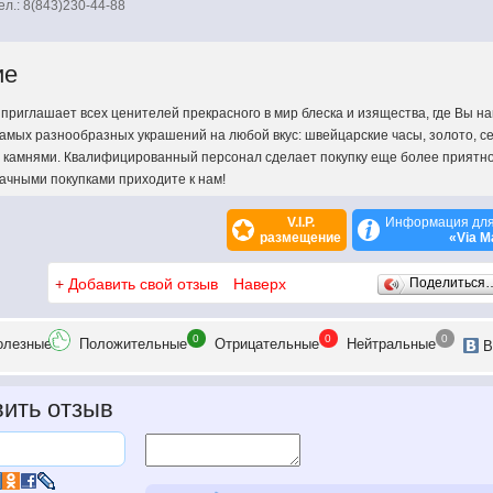
ел.: 8(843)230-44-88
ие
 приглашает всех ценителей прекрасного в мир блеска и изящества, где Вы н
амых разнообразных украшений на любой вкус: швейцарские часы, золото, с
 камнями. Квалифицированный персонал сделает покупку еще более приятн
дачными покупками приходите к нам!
V.I.P.
Информация для
размещение
«Via M
+
Добавить свой отзыв
Наверх
Поделиться
0
0
0
олезн
ые
Положит
ельные
Отрицат
ельные
Нейтр
альные
В
ить отзыв