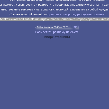
ы можете их скопировать и разместить предлагаемую активную ссылку на авт
аимствование текстовых материалов с этого сайта повлечет за собой юриди
Cсылка www.brilliant-info.ru
Бриллиант - король драгоценных камней
f="https://www.brilliant-info.ru" target=_blank>Бриллиант - король драгоценных 
E-mail
c Brilliant-info.ru 2006—
2026
Разместить рекламу на сайте
вверх страницы