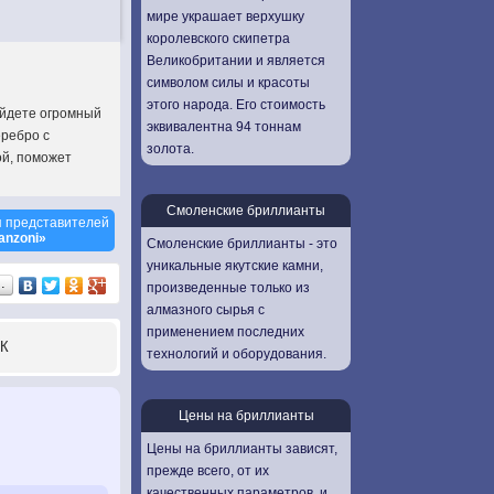
мире украшает верхушку
королевского скипетра
Великобритании и является
символом силы и красоты
этого народа. Его стоимость
айдете огромный
эквивалентна 94 тоннам
еребро с
золота.
ой, поможет
Смоленские бриллианты
 представителей
anzoni»
Смоленские бриллианты - это
уникальные якутские камни,
…
произведенные только из
алмазного сырья с
применением последних
К
технологий и оборудования.
Цены на бриллианты
Цены на бриллианты зависят,
прежде всего, от их
качественных параметров, и