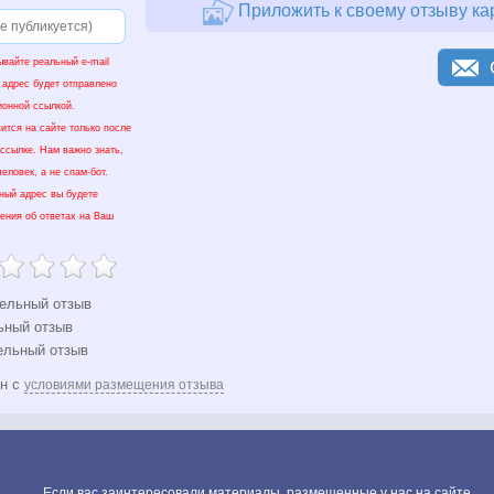
Приложить к своему отзыву ка
ывайте реальный e-mail
 адрес будет отправлено
ионной ссылкой.
ится на сайте только после
 ссылке. Нам важно знать,
еловек, а не спам-бот.
нный адрес вы будете
ения об ответах на Ваш
ельный отзыв
ьный отзыв
ельный отзыв
ен с
условиями размещения отзыва
Если вас заинтересовали материалы, размещенные у нас на сайте,