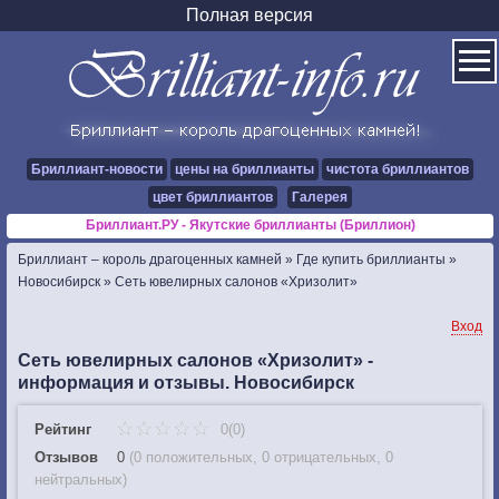
Полная версия
Бриллиант-новости
цены на бриллианты
чистота бриллиантов
цвет бриллиантов
Галерея
Бриллиант.РУ - Якутские бриллианты (Бриллион)
Бриллиант – король драгоценных камней
»
Где купить бриллианты
»
Новосибирск
»
Сеть ювелирных салонов «Хризолит»
Вход
Сеть ювелирных салонов «Хризолит» -
информация и отзывы. Новосибирск
Рейтинг
0(0)
Отзывов
0
(
0 положительных
,
0 отрицательных
,
0
нейтральных
)