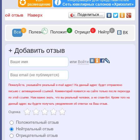
V.I.P.
Информация для представителей
размещение
Сеть ювелирных салонов «Хризолит»
Отзывы
 свой отзыв
Наверх
Поделиться…
0
0
0
0
Все
Полезн
Положит
Отрицат
Нейтр
ВК
+
Добавить отзыв
или
Войти
Пожалуйста, указывайте реальный e-mail адрес! На данный адрес будет отправлено
письмо с активационной ссылкой. Комментарий появится на сайте только после перехода
по этой ссылке. Нам важно знать, что вы реальный человек, а не спам-бот. Кроме того на
данный адрес вы будете получать уведомления об ответах на Ваш отзыв.
Оценка
Положительный отзыв
Нейтральный отзыв
Отрицательный отзыв