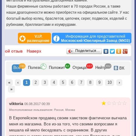
металлов и натуральных драгоценных камней.
Наши фирменные салоны работают в 70 городах России, а также
наши драгоценности можно приобрести на официальном сайте. У нас
богатый выбор колец, браслетов, цепочек, серег, подвесок, изделий с
рубинами, бриллиантами и изумрудами.
V.I.P.
Информация для представителей
размещение
Московский Ювелирный Завод (МЮЗ)
Отзывы
 свой отзыв
Наверх
Поделиться…
391
82
107
202
Все
Полезн
Положит
Отрицат
Нейтр
ВК
«
‹
1
2
3
4
5
6
7
8
9
10
›
»
viktoria
06.08.2017 00:39
Местоположение пользователя: Россия, Москва
В Европейском продавец своим хамством фактически выгнала
меня из магазина. Все из-за того, что своими вопросами я
мешала ей мило беседовать с охранником. В других