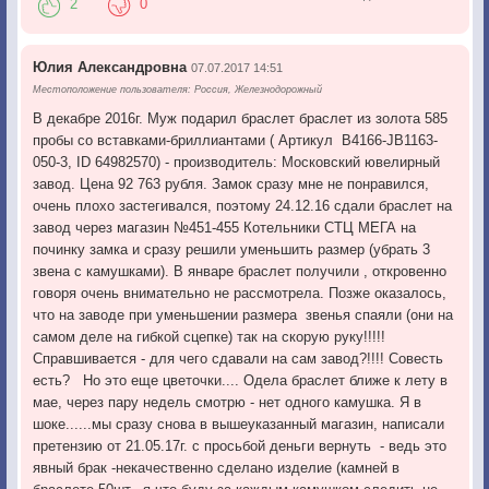
2
0
Юлия Александровна
07.07.2017 14:51
Местоположение пользователя: Россия, Железнодорожный
В декабре 2016г. Муж подарил браслет браслет из золота 585
пробы со вставками-бриллиантами ( Артикул В4166-JB1163-
050-3, ID 64982570) - производитель: Московский ювелирный
завод. Цена 92 763 рубля. Замок сразу мне не понравился,
очень плохо застегивался, поэтому 24.12.16 сдали браслет на
завод через магазин №451-455 Котельники СТЦ МЕГА на
починку замка и сразу решили уменьшить размер (убрать 3
звена с камушками). В январе браслет получили , откровенно
говоря очень внимательно не рассмотрела. Позже оказалось,
что на заводе при уменьшении размера звенья спаяли (они на
самом деле на гибкой сцепке) так на скорую руку!!!!!
Справшивается - для чего сдавали на сам завод?!!!! Совесть
есть? Но это еще цветочки.... Одела браслет ближе к лету в
мае, через пару недель смотрю - нет одного камушка. Я в
шоке......мы сразу снова в вышеуказанный магазин, написали
претензию от 21.05.17г. с просьбой деньги вернуть - ведь это
явный брак -некачественно сделано изделие (камней в