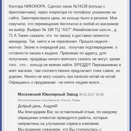
Контора НИКОНОРА. Сделал заказ №74139 (кольцо с
бриллиантами), через оператора по телефону указанном на
сайте. Заинтересовала цена, но кольцо было в регионе. Мне
озвучили, что перемещение бесплатно в любой из магазинов
на выбор. Выбрал № 199 ТЦ "AST" Измайловское шоссе., д.
71 А.Также сказали, что по заказу и доставке свяжется
менеджер. Так никто и не перезвонил. Прошла неделя -
молчат. Звоню в очередной раз, получаю подтверждение, о
готовности заказа к выдаче. Приезжаю по адресу, для
получения, продавцы ничего внятного сказать не могут, кроме
того , что - кольца не можем найти. БРЕДД!!! Перезваниваю в
инет магазин, там соответственно предлагают тоже самое, но
дороже. Ничего не могу сказать про качесво китай не китай.
Обращаюсь к продаванам - не ипите людям мозги...
Московский Ювелирный Завод
08.02.2017 15:48
Местоположение пользователя: Россия, Пермь
Добрый день, Андрей!
Мы благодарим Вас за оставленный отзыв, по каждому
обращению клиентов проводятся работы, которые
направлены на улучшение сервиса компании.
Мы искренне сожалеем, что Вы столкнулись с