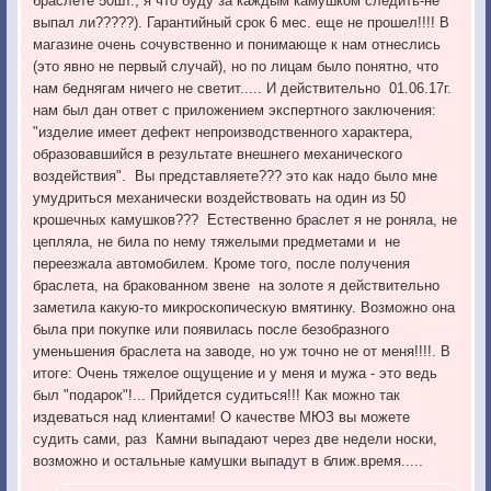
браслете 50шт., я что буду за каждым камушком следить-не
выпал ли?????). Гарантийный срок 6 мес. еще не прошел!!!! В
магазине очень сочувственно и понимающе к нам отнеслись
(это явно не первый случай), но по лицам было понятно, что
нам беднягам ничего не светит..... И действительно 01.06.17г.
нам был дан ответ с приложением экспертного заключения:
"изделие имеет дефект непроизводственного характера,
образовавшийся в результате внешнего механического
воздействия". Вы представляете??? это как надо было мне
умудриться механически воздействовать на один из 50
крошечных камушков??? Естественно браслет я не роняла, не
цепляла, не била по нему тяжелыми предметами и не
переезжала автомобилем. Кроме того, после получения
браслета, на бракованном звене на золоте я действительно
заметила какую-то микроскопическую вмятинку. Возможно она
была при покупке или появилась после безобразного
уменьшения браслета на заводе, но уж точно не от меня!!!!. В
итоге: Очень тяжелое ощущение и у меня и мужа - это ведь
был "подарок"!... Прийдется судиться!!! Как можно так
издеваться над клиентами! О качестве МЮЗ вы можете
судить сами, раз Камни выпадают через две недели носки,
возможно и остальные камушки выпадут в ближ.время.....