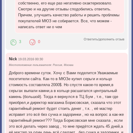
собственно, его еще раз негативно охактеризовало.
Смотрю и на другие отзывы сподобились ответить.
Причем, улучшить качество работы и решить проблемы
покупателей МЮЗ не собирается. Все, что можем -
написать ответ ни о чем
Ответить/дополнить отзыв
3
0
Nick
19.03.2016 00:30
Местоположение пользователя: Россия, Москва
Доброго времени суток. Хочу с Вами поделится Уважаемые
посетители сайта. Как-то в МЮЗе купил серьги и кольцо
стоимость составляла 2000$. Но спустя какое-то время,в
серьгах выпали камни,а в кольце расшатался центральный
камень (большой). Тогда я вернулся в ТЦ Бум , т.е., там где
приобрел,и директор магазина Борисовская, сказала что этот
гарантийный ремонт будет стоить денег , т.к. , её мастер
исправит это всё без сучка и задоринки , но на вопрос а как-же
гарантийный ремонт??? Тогда Борисовская мне сказала , если
это всё делать через завод , то мне придётся ждать 45 дней,а
её мастер за один день всё сделает без сучка и задоринки, и