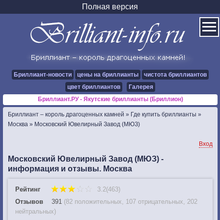
Полная версия
Бриллиант-новости
цены на бриллианты
чистота бриллиантов
цвет бриллиантов
Галерея
Бриллиант.РУ - Якутские бриллианты (Бриллион)
Бриллиант – король драгоценных камней
»
Где купить бриллианты
»
Москва
»
Московский Ювелирный Завод (МЮЗ)
Вход
Московский Ювелирный Завод (МЮЗ) -
информация и отзывы. Москва
Рейтинг
3.2(463)
Отзывов
391
(
82 положительных
,
107 отрицательных
,
202
нейтральных
)