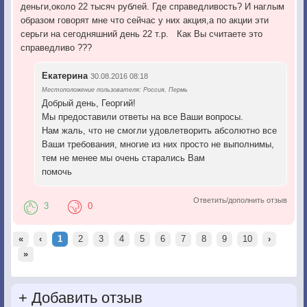
деньги,около 22 тысяч рублей. Где справедливость? И наглым
образом говорят мне что сейчас у них акция,а по акции эти
серьги на сегодняшний день 22 т.р. Как Вы считаете это
справедливо ???
Екатерина
30.08.2016 08:18
Местоположение пользователя: Россия, Пермь
Добрый день, Георгий!
Мы предоставили ответы на все Ваши вопросы.
Нам жаль, что не смогли удовлетворить абсолютно все
Ваши требования, многие из них просто не выполнимы,
тем не менее мы очень старались Вам
помочь
Ответить/дополнить отзыв
3
0
«
‹
1
2
3
4
5
6
7
8
9
10
›
»
+
Добавить отзыв