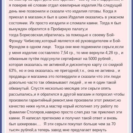
я поверив её словам отдал ювелирные изделия.На следущий
день мне позвонили и сказали что изделия готовы. Когда я
приехал в магазин,я был в шоке.Изделия оказались в ужасном
состоянии. Их просто изгадили и сломали камни. Тогда я был
вынужден обратится в Пробирную палату,и
тогда Борисовская,обратилась за помощью к своему Бой-
Фрэнду Чибисову,который является её руководителем и Бой-
Фрэндом в одном лице. Тогда они мне подменили серьги,если
у меня изделие составляло 7,54 гр., то мне вернули 4,28 гр., и
обманным путём подсунули сертификат на 5000 рублей ,
которая оказалась не активной,и дисконтную карту со скидкой
63%, но и она оказалась не пригодной,т.к., она не активна , и
продавцы и магазина это потвердили и сказали что эти люди
довольно часто так обманывают людей , и не я один такой
обманутый. Спустя несколько месяцев эти серьги опять
рассыпались,и я обратился в другой магазин и попросил чтобы
произвели гарантийный ремонт,мне произвели этот ремонт,но
качество ниже нуля,а мастер корый исполнил эту работу по
фамилии Столяров,наверно просто слеп,раз так приклеил эти
камни. Я написал претензию и получил такой ответ и вновь
был шокирован.... Я эти серьги покупал больше чем за 70
тысяч рублей,а теперь завод мне предлагает вернуть