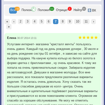
162
111
1
50
Все
Полезн
Положит
Отрицат
Нейтр
ВК
«
‹
2
3
4
5
6
7
8
9
10
11
›
»
Елена
30.07.2014 13:11
Услугами интернет- магазина "кристалл мечты" пользуюсь
очень давно. Каждый год на день рождение дочери , 30 июля и
на день рождение сестры 01 октября , я зависаю на сайте для
выбора подарка. На кануне купила кольцо из белого золота в
форме цветка с бриллиантами , ну очень красивое. К тому же
попала на очень привлекательные скидки. Забирала изделие
на автозаводской. Девушки в магазине молодцы. Все мне
рассказали, все показали предложили различные варианты
изделия. Я осталась очень довольна. Хочу сказать так же
большое спасибом девушкам из колл- центра. Очень
внимательные и щепетильные подбивают различные варианты
и прислушиваются ко всем пожеланиям клиента. Огромное им
спасибо за хорошее обслуживание. Не могу не отметить