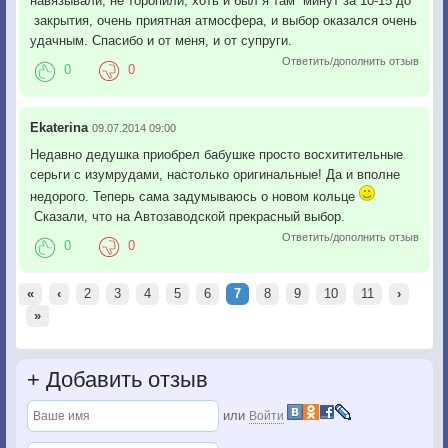
навязывали, не торопили, хоть и был я там минут за 10-15 до
закрытия, очень приятная атмосфера, и выбор оказался очень
удачным. Спасибо и от меня, и от супруги.
Ответить/дополнить отзыв
0
0
Ekaterina
09.07.2014 09:00
Недавно дедушка приобрел бабушке просто восхитительные
серьги с изумрудами, настолько оригинальные! Да и вполне
недорого. Теперь сама задумываюсь о новом кольце
Сказали, что на Автозаводской прекрасный выбор.
Ответить/дополнить отзыв
0
0
«
‹
2
3
4
5
6
7
8
9
10
11
›
»
+
Добавить отзыв
или
Войти