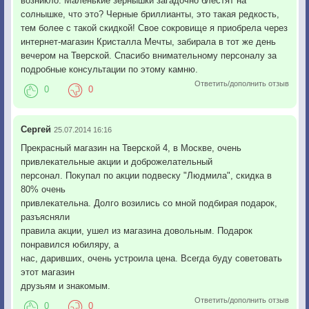
возникло. Маленькие зернышки загадочно блестят на
солнышке, что это? Черные бриллианты, это такая редкость,
тем более с такой скидкой! Свое сокровище я приобрела через
интернет-магазин Кристалла Мечты, забирала в тот же день
вечером на Тверской. Спасибо внимательному персоналу за
подробные консультации по этому камню.
Ответить/дополнить отзыв
0
0
Сергей
25.07.2014 16:16
Прекрасный магазин на Тверской 4, в Москве, очень
привлекательные акции и доброжелательный
персонал. Покупал по акции подвеску "Людмила", скидка в
80% очень
привлекательна. Долго возились со мной подбирая подарок,
разъясняли
правила акции, ушел из магазина довольным. Подарок
понравился юбиляру, а
нас, даривших, очень устроила цена. Всегда буду советовать
этот магазин
друзьям и знакомым.
Ответить/дополнить отзыв
0
0