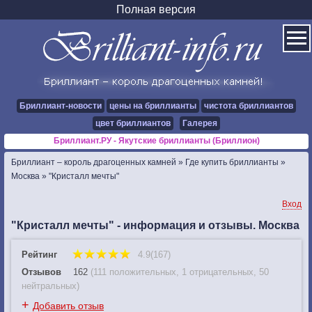
Полная версия
Бриллиант-новости
цены на бриллианты
чистота бриллиантов
цвет бриллиантов
Галерея
Бриллиант.РУ - Якутские бриллианты (Бриллион)
Бриллиант – король драгоценных камней
»
Где купить бриллианты
»
Москва
»
"Кристалл мечты"
Вход
"Кристалл мечты" - информация и отзывы. Москва
Рейтинг
4.9(167)
Отзывов
162
(
111 положительных
,
1 отрицательных
,
50
нейтральных
)
+
Добавить отзыв