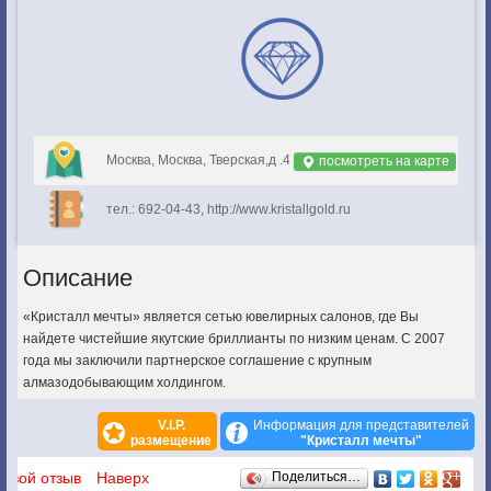
Москва, Москва, Тверская,д .4
посмотреть на карте
тел.: 692-04-43, http://www.kristallgold.ru
Описание
«Кристалл мечты» является сетью ювелирных салонов, где Вы
найдете чистейшие якутские бриллианты по низким ценам. С 2007
года мы заключили партнерское соглашение с крупным
алмазодобывающим холдингом.
V.I.P.
Информация для представителей
размещение
"Кристалл мечты"
Отзывы
 свой отзыв
Наверх
Поделиться…