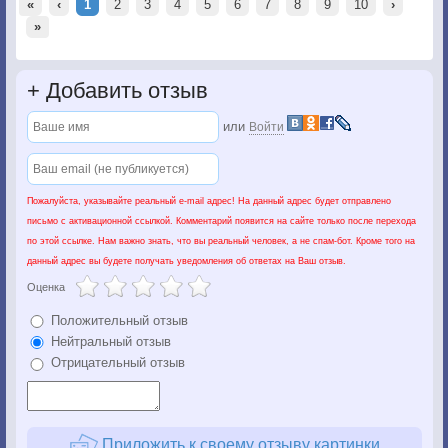
«
‹
1
2
3
4
5
6
7
8
9
10
›
»
+
Добавить отзыв
или
Войти
Пожалуйста, указывайте реальный e-mail адрес! На данный адрес будет отправлено
письмо с активационной ссылкой. Комментарий появится на сайте только после перехода
по этой ссылке. Нам важно знать, что вы реальный человек, а не спам-бот. Кроме того на
данный адрес вы будете получать уведомления об ответах на Ваш отзыв.
Оценка
Положительный отзыв
Нейтральный отзыв
Отрицательный отзыв
Приложить к своему отзыву картинки