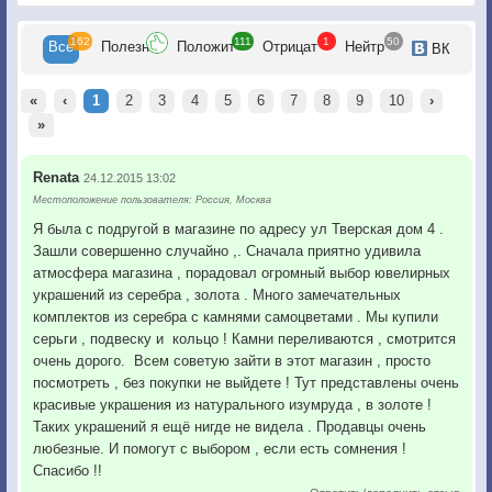
162
111
1
50
Все
Полезн
Положит
Отрицат
Нейтр
ВК
«
‹
1
2
3
4
5
6
7
8
9
10
›
»
Renata
24.12.2015 13:02
Местоположение пользователя: Россия, Москва
Я была с подругой в магазине по адресу ул Тверская дом 4 .
Зашли совершенно случайно ,. Сначала приятно удивила
атмосфера магазина , порадовал огромный выбор ювелирных
украшений из серебра , золота . Много замечательных
комплектов из серебра с камнями самоцветами . Мы купили
серьги , подвеску и кольцо ! Камни переливаются , смотрится
очень дорого. Всем советую зайти в этот магазин , просто
посмотреть , без покупки не выйдете ! Тут представлены очень
красивые украшения из натурального изумруда , в золоте !
Таких украшений я ещё нигде не видела . Продавцы очень
любезные. И помогут с выбором , если есть сомнения !
Спасибо !!