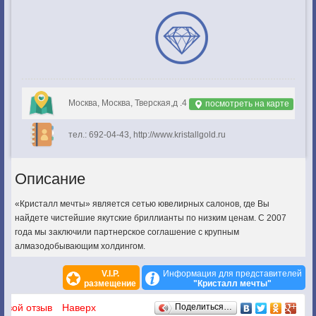
Москва, Москва, Тверская,д .4
посмотреть на карте
тел.: 692-04-43, http://www.kristallgold.ru
Описание
«Кристалл мечты» является сетью ювелирных салонов, где Вы
найдете чистейшие якутские бриллианты по низким ценам. С 2007
года мы заключили партнерское соглашение с крупным
алмазодобывающим холдингом.
V.I.P.
Информация для представителей
размещение
"Кристалл мечты"
Отзывы
 свой отзыв
Наверх
Поделиться…