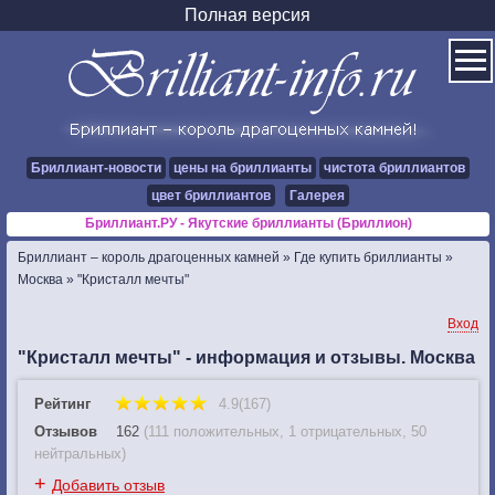
Полная версия
Бриллиант-новости
цены на бриллианты
чистота бриллиантов
цвет бриллиантов
Галерея
Бриллиант.РУ - Якутские бриллианты (Бриллион)
Бриллиант – король драгоценных камней
»
Где купить бриллианты
»
Москва
»
"Кристалл мечты"
Вход
"Кристалл мечты" - информация и отзывы. Москва
Рейтинг
4.9(167)
Отзывов
162
(
111 положительных
,
1 отрицательных
,
50
нейтральных
)
+
Добавить отзыв