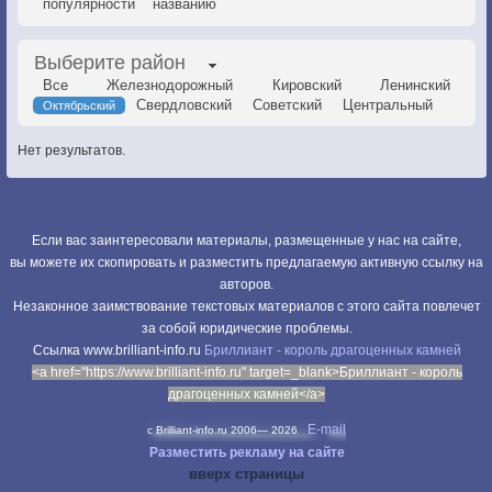
популярности
названию
Выберите район
Все
Железнодорожный
Кировский
Ленинский
Свердловский
Советский
Центральный
Октябрьский
Нет результатов.
Если вас заинтересовали материалы, размещенные у нас на сайте,
вы можете их скопировать и разместить предлагаемую активную ссылку на
авторов.
Незаконное заимствование текстовых материалов с этого сайта повлечет
за собой юридические проблемы.
Cсылка www.brilliant-info.ru
Бриллиант - король драгоценных камней
<a href="https://www.brilliant-info.ru" target=_blank>Бриллиант - король
драгоценных камней</a>
E-mail
c Brilliant-info.ru 2006—
2026
Разместить рекламу на сайте
вверх страницы