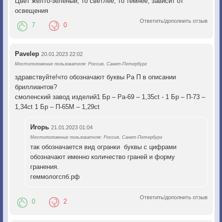
Цвет желто-зеленый, то светлее, то темнее, зависит от
освещения
Ответить/дополнить отзыв
7
0
Pavelep
20.01.2023 22:02
Местоположение пользователя: Россия, Санкт-Петербург
здравствуйте!что обозначают буквы Ра П в описании
бриллиантов?
смоленский завод изделий1 Бр – Ра-69 – 1,35ct - 1 Бр – П-73 –
1,34ct 1 Бр – П-65М – 1,29ct
Игорь
21.01.2023 01:04
Местоположение пользователя: Россия, Санкт-Петербург
так обозначается вид огранки буквы с цифрами
обозначают именно количество граней и форму
гранения.
геммологспб.рф
Ответить/дополнить отзыв
0
2