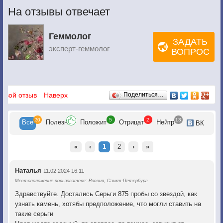
На отзывы отвечает
Геммолог
ЗАДАТЬ
эксперт-геммолог
ВОПРОС
Отзывы
 свой отзыв
Наверх
Поделиться…
20
5
2
13
Все
Полезн
Положит
Отрицат
Нейтр
ВК
«
‹
1
2
›
»
Наталья
11.02.2024 16:11
Местоположение пользователя: Россия, Санкт-Петербург
Здравствуйте. Достались Серьги 875 пробы со звездой, как
узнать камень, хотябы предположение, что могли ставить на
такие серьги