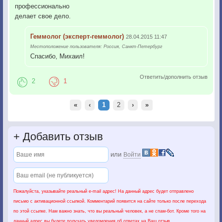
профессионально
делает свое дело.
Геммолог (эксперт-геммолог)
28.04.2015 11:47
Местоположение пользователя: Россия, Санкт-Петербург
Спасибо, Михаил!
Ответить/дополнить отзыв
2
1
«
‹
1
2
›
»
+
Добавить отзыв
или
Войти
Пожалуйста, указывайте реальный e-mail адрес! На данный адрес будет отправлено
письмо с активационной ссылкой. Комментарий появится на сайте только после перехода
по этой ссылке. Нам важно знать, что вы реальный человек, а не спам-бот. Кроме того на
данный адрес вы будете получать уведомления об ответах на Ваш отзыв.