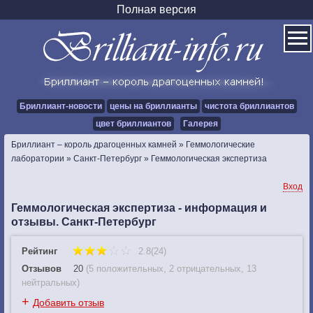
Полная версия
Бриллиант-новости
цены на бриллианты
чистота бриллиантов
цвет бриллиантов
Галерея
Бриллиант – король драгоценных камней
»
Геммологические
лаборатории
»
Санкт-Петербург
»
Геммологическая экспертиза
Вход
Геммологическая экспертиза - информация и
отзывы. Санкт-Петербург
Рейтинг
2.8(24)
Отзывов
20
(
5 положительных
,
2 отрицательных
,
13
нейтральных
)
+
Добавить отзыв