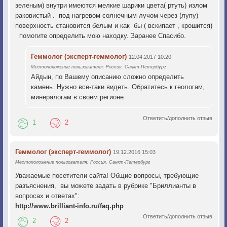
зеленым) внутри имеются мелкие шарики цвета( ртуть) излом
раковистый . под нагревом солнечным лучом через (лупу)
поверхность становится белым и как бы ( вскипает , крошится)
помогите определить мою находку. Заранее Спасибо.
Геммолог (эксперт-геммолог)
12.04.2017 10:20
Местоположение пользователя: Россия, Санкт-Петербург
Айдын, по Вашему описанию сложно определить
камень. Нужно все-таки видеть. Обратитесь к геологам,
минералогам в своем регионе.
Ответить/дополнить отзыв
1
2
Геммолог (эксперт-геммолог)
19.12.2016 15:03
Местоположение пользователя: Россия, Санкт-Петербург
Уважаемые посетители сайта! Общие вопросы, требующие
разъяснения, вы можете задать в рубрике "Бриллианты в
вопросах и ответах":
http://www.brilliant-info.ru/faq.php
Ответить/дополнить отзыв
2
2