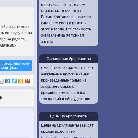
мире украшает верхушку
королевского скипетра
Великобритании и является
символом силы и красоты
мный ассортимент
этого народа. Его стоимость
ть его вкусу. Наши
эквивалентна 94 тоннам
только радость.
золота.
 удачными
Смоленские бриллианты
 представителей
 Фортуна»
Смоленские бриллианты - это
уникальные якутские камни,
произведенные только из
…
алмазного сырья с
применением последних
К
технологий и оборудования.
Цены на бриллианты
Цены на бриллианты зависят,
прежде всего, от их
качественных параметров, и