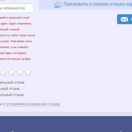
Приложить к своему отзыву ка
ывайте реальный e-mail
 адрес будет отправлено
ионной ссылкой.
ится на сайте только после
 ссылке. Нам важно знать,
еловек, а не спам-бот.
нный адрес вы будете
ения об ответах на Ваш
ельный отзыв
ьный отзыв
ельный отзыв
ен с
условиями размещения отзыва