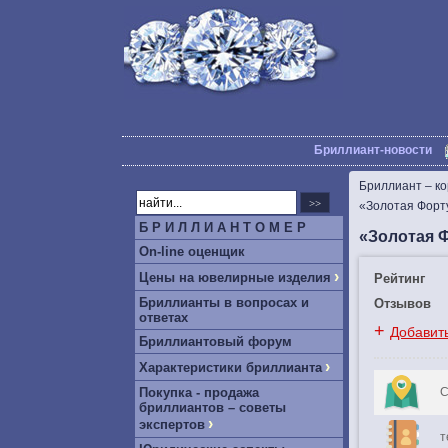
Бриллиант-новости
Бриллиант – к
«Золотая Форт
Б Р И Л Л И А Н Т О М Е Р
«Золотая 
On-line оценщик
›
Цены на ювелирные изделия
Рейтинг
Бриллианты в вопросах и
Отзывов
ответах
+
Добавит
Бриллиантовый форум
›
Характеристики бриллианта
Покупка - продажа
С
бриллиантов – советы
›
экспертов
т