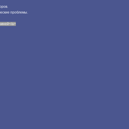
оров.
ческие проблемы.
камней</a>