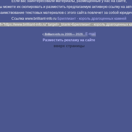
Если вас заинтересовали материалы, размещенные у нас на сайте,
ы можете их скопировать и разместить предлагаемую активную ссылку на авт
аимствование текстовых материалов с этого сайта повлечет за собой юриди
Cсылка www.brilliant-info.ru
Бриллиант - король драгоценных камней
f="https://www.brilliant-info.ru" target=_blank>Бриллиант - король драгоценных 
E-mail
c Brilliant-info.ru 2006—
2026
Разместить рекламу на сайте
вверх страницы