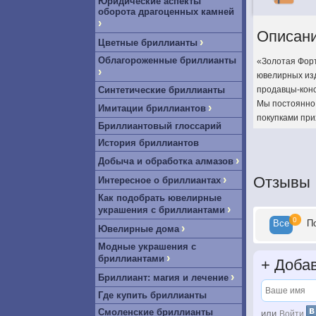
Юридические аспекты
оборота драгоценных камней
›
Описан
›
Цветные бриллианты
Облагороженные бриллианты
«Золотая Форт
›
ювелирных изд
Синтетические бриллианты
продавцы-конс
Мы постоянно 
›
Имитации бриллиантов
покупками при
Бриллиантовый глоссарий
История бриллиантов
›
Добыча и обработка алмазов
›
Отзывы
Интересное о бриллиантах
Как подобрать ювелирные
›
украшения с бриллиантами
0
Все
П
›
Ювелирные дома
Модные украшения с
›
бриллиантами
+
Добав
›
Бриллиант: магия и лечение
Где купить бриллианты
Смоленские бриллианты
или
Войти