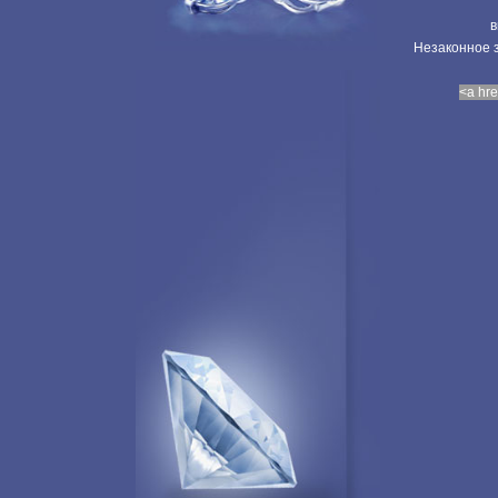
в
Незаконное з
<a hre