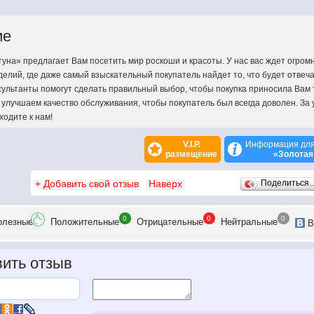
ие
уна» предлагает Вам посетить мир роскоши и красоты. У нас вас ждет огро
елий, где даже самый взыскательный покупатель найдет то, что будет отвеча
ультанты помогут сделать правильный выбор, чтобы покупка приносила Вам 
улучшаем качество обслуживания, чтобы покупатель был всегда доволен. За
ходите к нам!
V.I.P.
Информация для
размещение
«Золотая
+
Добавить свой отзыв
Наверх
Поделиться
0
0
0
олезн
ые
Положит
ельные
Отрицат
ельные
Нейтр
альные
В
ить отзыв