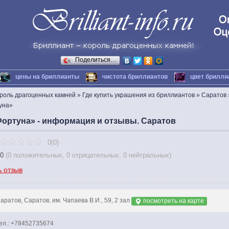
Поделиться…
цены на бриллианты
чистота бриллиантов
цвет брилли
ороль драгоценных камней
»
Где купить украшения из бриллиантов
»
Саратов
уна»
Фортуна» - информация и отзывы. Саратов
0(0)
0
(
0 положительных
,
0 отрицательных
,
0 нейтральных
)
ь отзыв
аратов, Саратов, им. Чапаева В.И., 59, 2 зал
посмотреть на карте
ел.: +78452735674