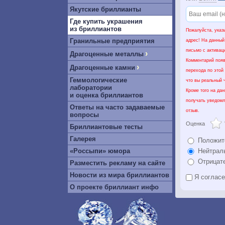
Якутские бриллианты
Где купить украшения
из бриллиантов
Пожалуйста, указ
Гранильные предприятия
адрес! На данный
письмо с активац
›
Драгоценные металлы
Комментарий появ
›
Драгоценные камни
перехода по этой
Геммологические
что вы реальный ч
лаборатории
Кроме того на да
и оценка бриллиантов
получать уведомл
Ответы на часто задаваемые
отзыв.
вопросы
Оценка
Бриллиантовые тесты
Галерея
Положит
«Россыпи» юмора
Нейтрал
Отрицат
Разместить рекламу на сайте
Новости из мира бриллиантов
Я соглас
О проекте бриллиант инфо