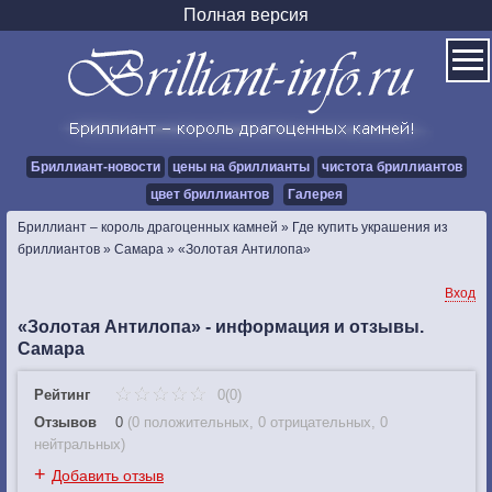
Полная версия
Бриллиант-новости
цены на бриллианты
чистота бриллиантов
цвет бриллиантов
Галерея
Бриллиант – король драгоценных камней
»
Где купить украшения из
бриллиантов
»
Самара
»
«Золотая Антилопа»
Вход
«Золотая Антилопа» - информация и отзывы.
Самара
Рейтинг
0(0)
Отзывов
0
(
0 положительных
,
0 отрицательных
,
0
нейтральных
)
+
Добавить отзыв