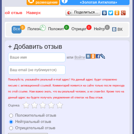
размещение
«Золотая Антилопа»
Отзывы
 свой отзыв
Наверх
Поделиться…
0
0
0
0
Все
Полезн
Положит
Отрицат
Нейтр
ВК
+
Добавить отзыв
или
Войти
Пожалуйста, указывайте реальный e-mail адрес! На данный адрес будет отправлено
письмо с активационной ссылкой. Комментарий появится на сайте только после перехода
по этой ссылке. Нам важно знать, что вы реальный человек, а не спам-бот. Кроме того на
данный адрес вы будете получать уведомления об ответах на Ваш отзыв.
Оценка
Положительный отзыв
Нейтральный отзыв
Отрицательный отзыв