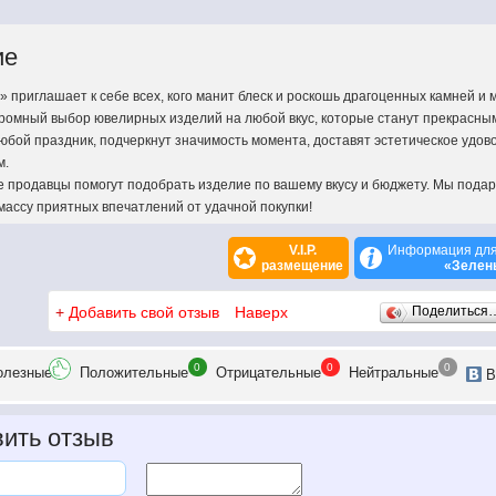
ие
 приглашает к себе всех, кого манит блеск и роскошь драгоценных камней и 
ромный выбор ювелирных изделий на любой вкус, которые станут прекрасны
юбой праздник, подчеркнут значимость момента, доставят эстетическое удов
м.
продавцы помогут подобрать изделие по вашему вкусу и бюджету. Мы пода
массу приятных впечатлений от удачной покупки!
V.I.P.
Информация для
размещение
«Зелен
+
Добавить свой отзыв
Наверх
Поделиться
0
0
0
олезн
ые
Положит
ельные
Отрицат
ельные
Нейтр
альные
В
ить отзыв