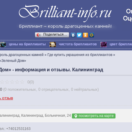
Поделиться…
цены на бриллианты
чистота бриллиантов
цвет брилли
ороль драгоценных камней
»
Где купить украшения из бриллиантов
»
«Зеленый Дом»
Дом» - информация и отзывы. Калининград
0(0)
0
(
0 положительных
,
0 отрицательных
,
0 нейтральных
)
ь отзыв
алининград, Калининград, Больничная, 24
посмотреть на карте
ел.: +74012531163