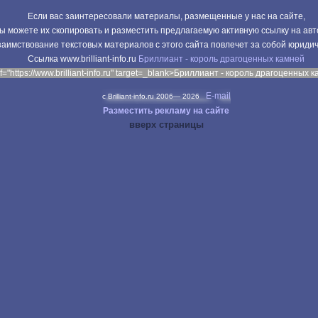
Если вас заинтересовали материалы, размещенные у нас на сайте,
ы можете их скопировать и разместить предлагаемую активную ссылку на авт
аимствование текстовых материалов с этого сайта повлечет за собой юриди
Cсылка www.brilliant-info.ru
Бриллиант - король драгоценных камней
f="https://www.brilliant-info.ru" target=_blank>Бриллиант - король драгоценных 
E-mail
c Brilliant-info.ru 2006—
2026
Разместить рекламу на сайте
вверх страницы