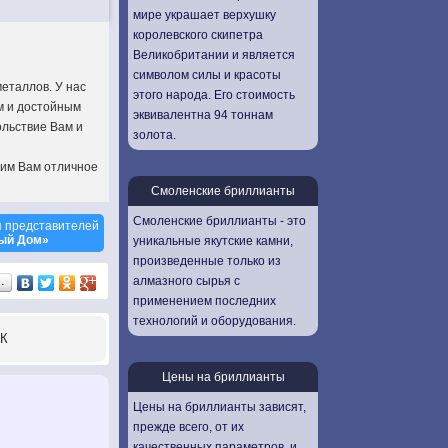
мире украшает верхушку
королевского скипетра
Великобритании и является
символом силы и красоты
металлов. У нас
этого народа. Его стоимость
м и достойным
эквивалентна 94 тоннам
ольствие Вам и
золота.
рим Вам отличное
Смоленские бриллианты
Смоленские бриллианты - это
 представителей
ый Дом»
уникальные якутские камни,
произведенные только из
алмазного сырья с
…
применением последних
технологий и оборудования.
К
Цены на бриллианты
Цены на бриллианты зависят,
прежде всего, от их
качественных параметров, и