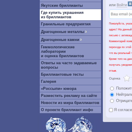
или
Войти
Якутские бриллианты
Где купить украшения
из бриллиантов
Гранильные предприятия
Пожалуйста, указ
адрес! На данный
›
Драгоценные металлы
письмо с активац
›
Драгоценные камни
Комментарий появ
Геммологические
перехода по этой
лаборатории
что вы реальный ч
и оценка бриллиантов
Кроме того на да
Ответы на часто задаваемые
получать уведомл
вопросы
отзыв.
Бриллиантовые тесты
Оценка
Галерея
Положит
«Россыпи» юмора
Нейтрал
Разместить рекламу на сайте
Отрицат
Новости из мира бриллиантов
О проекте бриллиант инфо
Я соглас