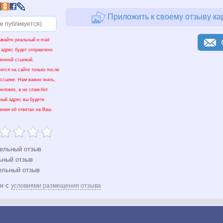
Приложить к своему отзыву ка
ывайте реальный e-mail
 адрес будет отправлено
ионной ссылкой.
ится на сайте только после
 ссылке. Нам важно знать,
еловек, а не спам-бот.
нный адрес вы будете
ения об ответах на Ваш
ельный отзыв
ьный отзыв
ельный отзыв
ен с
условиями размещения отзыва