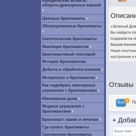
Юридические аспекты
оборота драгоценных камней
›
Описан
›
Цветные бриллианты
Облагороженные бриллианты
«Зеленый Дом»
›
Вы найдете ог
Синтетические бриллианты
подарком на л
Вашим близки
›
Имитации бриллиантов
Наши опытные 
Бриллиантовый глоссарий
настроение и 
История бриллиантов
›
Добыча и обработка алмазов
›
Интересное о бриллиантах
Отзывы
Как подобрать ювелирные
›
украшения с бриллиантами
›
Ювелирные дома
0
Все
П
Модные украшения с
›
бриллиантами
+
Добав
›
Бриллиант: магия и лечение
Где купить бриллианты
Смоленские бриллианты