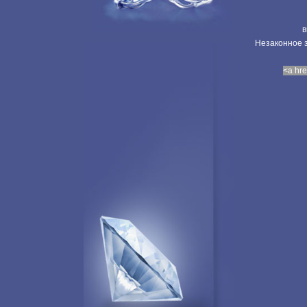
в
Незаконное з
<a hre