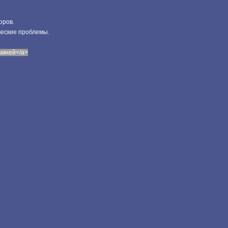
оров.
ческие проблемы.
камней</a>