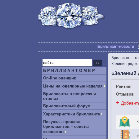
Бриллиант-новости
Бриллиант – к
Калининград
»
Б Р И Л Л И А Н Т О М Е Р
«Зеленый 
On-line оценщик
›
Цены на ювелирные изделия
Рейтинг
Бриллианты в вопросах и
Отзывов
ответах
+
Добавит
Бриллиантовый форум
›
Характеристики бриллианта
Покупка - продажа
К
бриллиантов – советы
›
экспертов
т