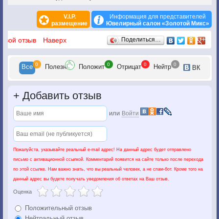
V.I.P.
Информация для представителей
размещение
Ювелирный салон «Золотой Микс»
Отзывы
 свой отзыв
Наверх
Поделиться…
0
0
0
0
Все
Полезн
Положит
Отрицат
Нейтр
ВК
+
Добавить отзыв
или
Войти
Пожалуйста, указывайте реальный e-mail адрес! На данный адрес будет отправлено
письмо с активационной ссылкой. Комментарий появится на сайте только после перехода
по этой ссылке. Нам важно знать, что вы реальный человек, а не спам-бот. Кроме того на
данный адрес вы будете получать уведомления об ответах на Ваш отзыв.
Оценка
Положительный отзыв
Нейтральный отзыв