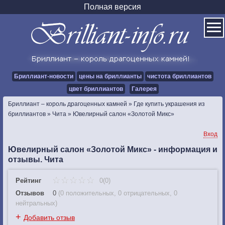
Полная версия
Бриллиант-новости
цены на бриллианты
чистота бриллиантов
цвет бриллиантов
Галерея
Бриллиант – король драгоценных камней
»
Где купить украшения из
бриллиантов
»
Чита
»
Ювелирный салон «Золотой Микс»
Вход
Ювелирный салон «Золотой Микс» - информация и
отзывы. Чита
Рейтинг
0(0)
Отзывов
0
(
0 положительных
,
0 отрицательных
,
0
нейтральных
)
+
Добавить отзыв