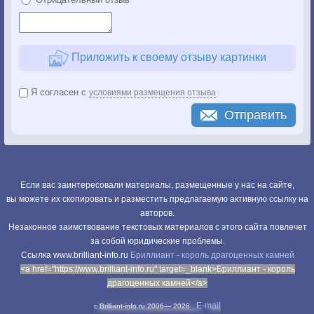
Приложить к своему отзыву картинки
Я согласен с
условиями размещения отзыва
Отправить
Если вас заинтересовали материалы, размещенные у нас на сайте,
вы можете их скопировать и разместить предлагаемую активную ссылку на
авторов.
Незаконное заимствование текстовых материалов с этого сайта повлечет
за собой юридические проблемы.
Cсылка www.brilliant-info.ru
Бриллиант - король драгоценных камней
<a href="https://www.brilliant-info.ru" target=_blank>Бриллиант - король
драгоценных камней</a>
E-mail
c Brilliant-info.ru 2006—
2026