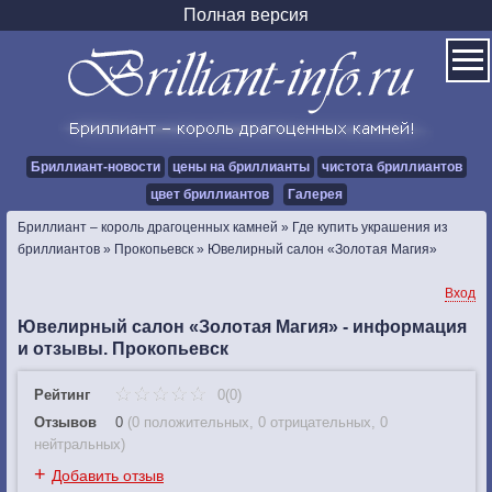
Полная версия
Бриллиант-новости
цены на бриллианты
чистота бриллиантов
цвет бриллиантов
Галерея
Бриллиант – король драгоценных камней
»
Где купить украшения из
бриллиантов
»
Прокопьевск
»
Ювелирный салон «Золотая Магия»
Вход
Ювелирный салон «Золотая Магия» - информация
и отзывы. Прокопьевск
Рейтинг
0(0)
Отзывов
0
(
0 положительных
,
0 отрицательных
,
0
нейтральных
)
+
Добавить отзыв