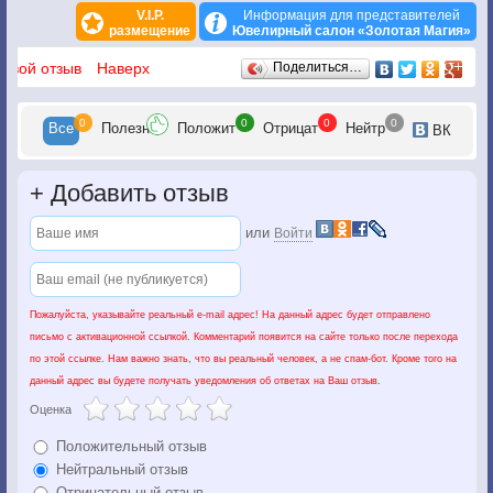
V.I.P.
Информация для представителей
размещение
Ювелирный салон «Золотая Магия»
Отзывы
 свой отзыв
Наверх
Поделиться…
0
0
0
0
Все
Полезн
Положит
Отрицат
Нейтр
ВК
+
Добавить отзыв
или
Войти
Пожалуйста, указывайте реальный e-mail адрес! На данный адрес будет отправлено
письмо с активационной ссылкой. Комментарий появится на сайте только после перехода
по этой ссылке. Нам важно знать, что вы реальный человек, а не спам-бот. Кроме того на
данный адрес вы будете получать уведомления об ответах на Ваш отзыв.
Оценка
Положительный отзыв
Нейтральный отзыв
Отрицательный отзыв