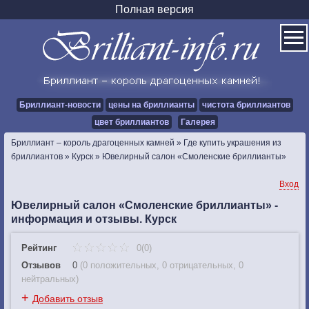
Полная версия
Бриллиант-новости
цены на бриллианты
чистота бриллиантов
цвет бриллиантов
Галерея
Бриллиант – король драгоценных камней
»
Где купить украшения из
бриллиантов
»
Курск
»
Ювелирный салон «Смоленские бриллианты»
Вход
Ювелирный салон «Смоленские бриллианты» -
информация и отзывы. Курск
Рейтинг
0(0)
Отзывов
0
(
0 положительных
,
0 отрицательных
,
0
нейтральных
)
+
Добавить отзыв