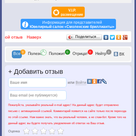
V.I.P.
размещение
Информация для представителей
Ювелирный салон «Смоленские бриллианты»
Отзывы
 свой отзыв
Наверх
Поделиться…
0
0
0
0
Все
Полезн
Положит
Отрицат
Нейтр
ВК
+
Добавить отзыв
или
Войти
Пожалуйста, указывайте реальный e-mail адрес! На данный адрес будет отправлено
письмо с активационной ссылкой. Комментарий появится на сайте только после перехода
по этой ссылке. Нам важно знать, что вы реальный человек, а не спам-бот. Кроме того на
данный адрес вы будете получать уведомления об ответах на Ваш отзыв.
Оценка