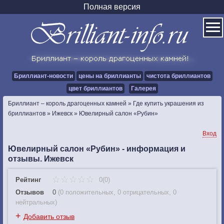
Полная версия
Бриллиант-новости
цены на бриллианты
чистота бриллиантов
цвет бриллиантов
Галерея
Бриллиант – король драгоценных камней
»
Где купить украшения из
бриллиантов
»
Ижевск
»
Ювелирный салон «Рубин»
Вход
Ювелирный салон «Рубин» - информация и
отзывы. Ижевск
Рейтинг
0(0)
Отзывов
0
(
0 положительных
,
0 отрицательных
,
0
нейтральных
)
+
Добавить отзыв