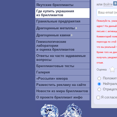
или
Войти
Якутские бриллианты
Где купить украшения
из бриллиантов
Гранильные предприятия
Пожалуйста, указ
адрес! На данный
›
Драгоценные металлы
письмо с активац
›
Драгоценные камни
Комментарий появ
Геммологические
перехода по этой
лаборатории
что вы реальный ч
и оценка бриллиантов
Кроме того на да
Ответы на часто задаваемые
получать уведомл
вопросы
отзыв.
Бриллиантовые тесты
Оценка
Галерея
Положит
«Россыпи» юмора
Нейтрал
Разместить рекламу на сайте
Отрицат
Новости из мира бриллиантов
О проекте бриллиант инфо
Я соглас