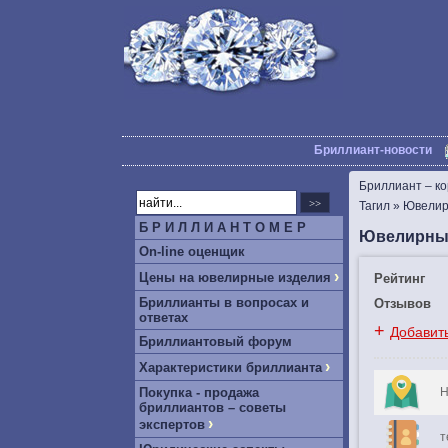
Бриллиант-новости
Бриллиант – к
Тагил
»
Ювелир
Б Р И Л Л И А Н Т О М Е Р
Ювелирный
On-line оценщик
›
Цены на ювелирные изделия
Рейтинг
Бриллианты в вопросах и
Отзывов
ответах
+
Добавит
Бриллиантовый форум
›
Характеристики бриллианта
Покупка - продажа
Н
бриллиантов – советы
›
экспертов
т