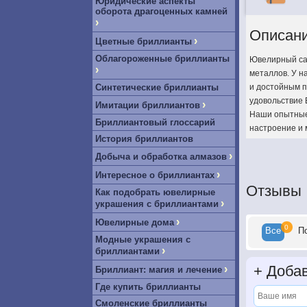
Юридические аспекты
оборота драгоценных камней
›
Описан
›
Цветные бриллианты
Облагороженные бриллианты
Ювелирный сал
›
металлов. У н
Синтетические бриллианты
и достойным п
удовольствие 
›
Имитации бриллиантов
Наши опытные 
Бриллиантовый глоссарий
настроение и 
История бриллиантов
›
Добыча и обработка алмазов
›
Интересное о бриллиантах
Отзывы
Как подобрать ювелирные
›
украшения с бриллиантами
›
Ювелирные дома
0
Все
П
Модные украшения с
›
бриллиантами
+
Добав
›
Бриллиант: магия и лечение
Где купить бриллианты
Смоленские бриллианты