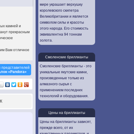
мире украшает верхушку
королевского скипетра
Великобритании и является
символом силы и красоты
ных камней и
этого народа. Его стоимость
танут прекрасным
эквивалентна 94 тоннам
ическое
золота.
рим Вам отличное
Смоленские бриллианты
Смоленские бриллианты - это
 представителей
лон «Pandora»
уникальные якутские камни,
произведенные только из
алмазного сырья с
…
применением последних
технологий и оборудования.
К
Цены на бриллианты
Цены на бриллианты зависят,
прежде всего, от их
качественных параметров, и