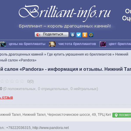
Поделиться…
цены на бриллианты
чистота бриллиантов
цвет брилли
ороль драгоценных камней
»
Где купить украшения из бриллиантов
»
Нижний
ный салон «Pandora»
 салон «Pandora» - информация и отзывы. Нижний Та
0(0)
0
(
0 положительных
,
0 отрицательных
,
0 нейтральных
)
ь отзыв
ижний Тагил, Нижний Тагил, Черноисточинское шоссе, 49, ТРЦ Кит
посмот
ел.: +79222036315, http://www.pandora.net