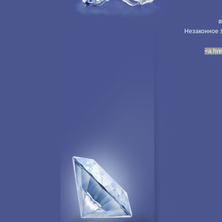
в
Незаконное з
<a hre