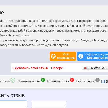
ие
он «Pandora» приглашает к себе всех, кого манит блеск и роскошь драгоцен
ас Вы найдете огромный выбор ювелирных изделий на любой вкус, которые с
одарком на любой праздник, подчеркнут значимость момента, доставят эстет
Вам и Вашим близким.
продавцы помогут подобрать изделие по вашему вкусу и бюджету. Мы пода
массу приятных впечатлений от удачной покупки!
V.I.P.
Информация для
размещение
Ювелирный са
+
Добавить свой отзыв
Наверх
Поделиться
0
0
0
олезн
ые
Положит
ельные
Отрицат
ельные
Нейтр
альные
В
ить отзыв