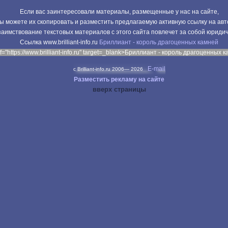
Если вас заинтересовали материалы, размещенные у нас на сайте,
ы можете их скопировать и разместить предлагаемую активную ссылку на авт
аимствование текстовых материалов с этого сайта повлечет за собой юриди
Cсылка www.brilliant-info.ru
Бриллиант - король драгоценных камней
f="https://www.brilliant-info.ru" target=_blank>Бриллиант - король драгоценных 
E-mail
c Brilliant-info.ru 2006—
2026
Разместить рекламу на сайте
вверх страницы