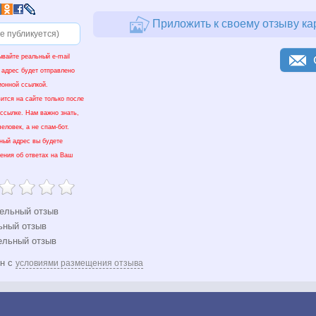
Приложить к своему отзыву ка
ывайте реальный e-mail
 адрес будет отправлено
ионной ссылкой.
ится на сайте только после
 ссылке. Нам важно знать,
еловек, а не спам-бот.
нный адрес вы будете
ения об ответах на Ваш
ельный отзыв
ьный отзыв
ельный отзыв
ен с
условиями размещения отзыва