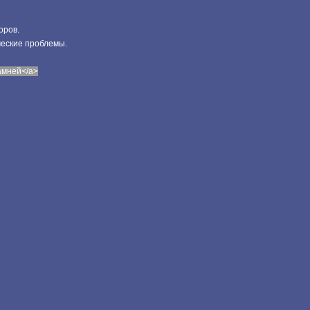
оров.
ческие проблемы.
камней</a>