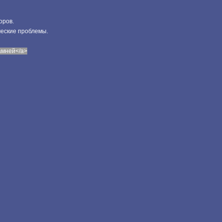
оров.
ческие проблемы.
камней</a>