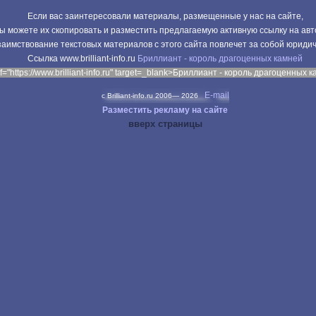
Если вас заинтересовали материалы, размещенные у нас на сайте,
ы можете их скопировать и разместить предлагаемую активную ссылку на авт
аимствование текстовых материалов с этого сайта повлечет за собой юриди
Cсылка www.brilliant-info.ru
Бриллиант - король драгоценных камней
f="https://www.brilliant-info.ru" target=_blank>Бриллиант - король драгоценных 
E-mail
c Brilliant-info.ru 2006—
2026
Разместить рекламу на сайте
вверх страницы