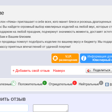
ие
он «Ника» приглашает к себе всех, кого манит блеск и роскошь драгоценных
ас Вы найдете огромный выбор ювелирных изделий на любой вкус, которые с
одарком на любой праздник, подчеркнут значимость момента, доставят эстет
Вам и Вашим близким.
продавцы помогут подобрать изделие по вашему вкусу и бюджету. Мы пода
массу приятных впечатлений от удачной покупки!
V.I.P.
Информация для
размещение
Ювелирный 
+
Добавить свой отзыв
Наверх
Поделиться
0
0
0
олезн
ые
Положит
ельные
Отрицат
ельные
Нейтр
альные
В
ить отзыв