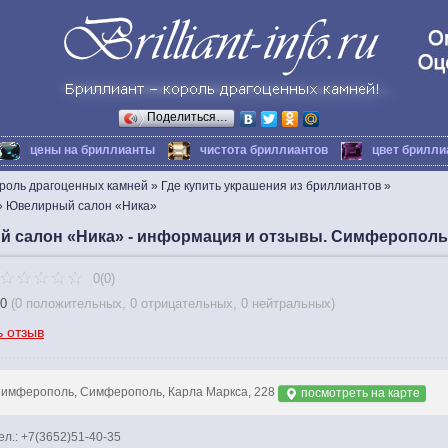
Поделиться…
цены на бриллианты
чистота бриллиантов
цвет брилли
ороль драгоценных камней
»
Где купить украшения из бриллиантов
»
»
Ювелирный салон «Ника»
 салон «Ника» - информация и отзывы. Симферополь
0(0)
0
(
0 положительных
,
0 отрицательных
,
0 нейтральных
)
ь отзыв
имферополь, Симферополь, Карла Маркса, 228
посмотреть на карте
ел.: +7(3652)51-40-35