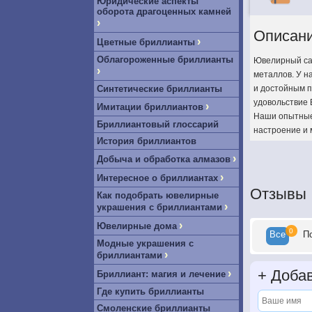
Юридические аспекты
оборота драгоценных камней
›
Описан
›
Цветные бриллианты
Облагороженные бриллианты
Ювелирный сал
›
металлов. У н
Синтетические бриллианты
и достойным п
удовольствие 
›
Имитации бриллиантов
Наши опытные 
Бриллиантовый глоссарий
настроение и 
История бриллиантов
›
Добыча и обработка алмазов
›
Интересное о бриллиантах
Отзывы
Как подобрать ювелирные
›
украшения с бриллиантами
›
Ювелирные дома
0
Все
П
Модные украшения с
›
бриллиантами
+
Добав
›
Бриллиант: магия и лечение
Где купить бриллианты
Смоленские бриллианты