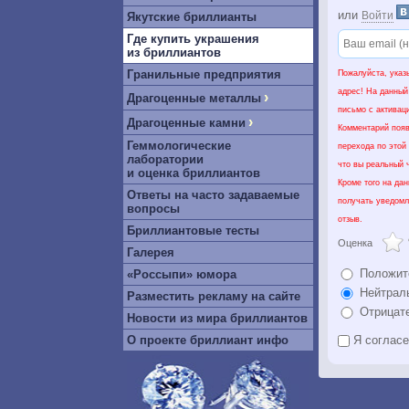
или
Войти
Якутские бриллианты
Где купить украшения
из бриллиантов
Гранильные предприятия
Пожалуйста, указ
адрес! На данный
›
Драгоценные металлы
письмо с активац
›
Драгоценные камни
Комментарий появ
Геммологические
перехода по этой
лаборатории
что вы реальный ч
и оценка бриллиантов
Кроме того на да
Ответы на часто задаваемые
получать уведомл
вопросы
отзыв.
Бриллиантовые тесты
Оценка
Галерея
Положит
«Россыпи» юмора
Нейтрал
Разместить рекламу на сайте
Отрицат
Новости из мира бриллиантов
О проекте бриллиант инфо
Я соглас