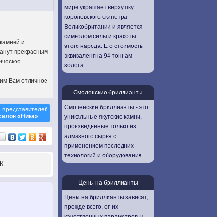
мире украшает верхушку
королевского скипетра
Великобритании и является
символом силы и красоты
 камней и
этого народа. Его стоимость
танут прекрасным
эквивалентна 94 тоннам
ическое
золота.
рим Вам отличное
Смоленские бриллианты
Смоленские бриллианты - это
 представителей
салон «Ника»
уникальные якутские камни,
произведенные только из
алмазного сырья с
…
применением последних
технологий и оборудования.
К
Цены на бриллианты
Цены на бриллианты зависят,
прежде всего, от их
качественных параметров, и