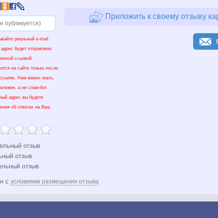
Приложить к своему отзыву ка
ывайте реальный e-mail
 адрес будет отправлено
ионной ссылкой.
ится на сайте только после
 ссылке. Нам важно знать,
еловек, а не спам-бот.
нный адрес вы будете
ения об ответах на Ваш
ельный отзыв
ьный отзыв
ельный отзыв
ен с
условиями размещения отзыва