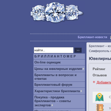
Бриллиант-новости
Бриллиант – к
Симферополь
Б Р И Л Л И А Н Т О М Е Р
Ювелирный
On-line оценщик
›
Цены на ювелирные изделия
Рейтинг
Бриллианты в вопросах и
Отзывов
ответах
+
Добавит
Бриллиантовый форум
›
Характеристики бриллианта
Покупка - продажа
С
бриллиантов – советы
›
экспертов
т