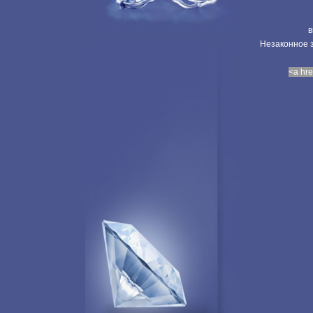
в
Незаконное з
<a hre