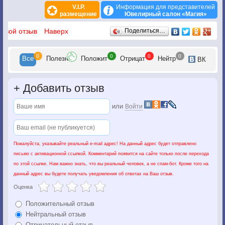
V.I.P.
Информация для представителей
размещение
Ювелирный салон «Магия»
Отзывы
 свой отзыв
Наверх
Поделиться…
0
0
0
0
Все
Полезн
Положит
Отрицат
Нейтр
ВК
+
Добавить отзыв
или
Войти
Пожалуйста, указывайте реальный e-mail адрес! На данный адрес будет отправлено
письмо с активационной ссылкой. Комментарий появится на сайте только после перехода
по этой ссылке. Нам важно знать, что вы реальный человек, а не спам-бот. Кроме того на
данный адрес вы будете получать уведомления об ответах на Ваш отзыв.
Оценка
Положительный отзыв
Нейтральный отзыв
Отрицательный отзыв