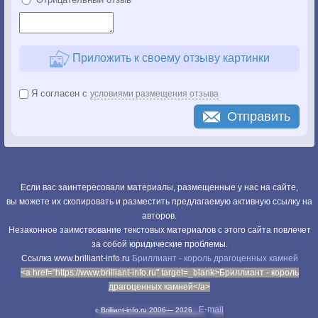
Приложить к своему отзыву картинки
Я согласен с
условиями размещения отзыва
Отправить
Если вас заинтересовали материалы, размещенные у нас на сайте,
вы можете их скопировать и разместить предлагаемую активную ссылку на
авторов.
Незаконное заимствование текстовых материалов с этого сайта повлечет
за собой юридические проблемы.
Cсылка www.brilliant-info.ru
Бриллиант - король драгоценных камней
<a href="https://www.brilliant-info.ru" target=_blank>Бриллиант - король
драгоценных камней</a>
E-mail
c Brilliant-info.ru 2006—
2026