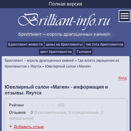
Полная версия
Бриллиант-новости
цены на бриллианты
чистота бриллиантов
цвет бриллиантов
Галерея
Бриллиант – король драгоценных камней
»
Где купить украшения из
бриллиантов
»
Якутск
»
Ювелирный салон «Магия»
Вход
Ювелирный салон «Магия» - информация и
отзывы. Якутск
Рейтинг
0(0)
Отзывов
0
(
0 положительных
,
0 отрицательных
,
0
нейтральных
)
+
Добавить отзыв