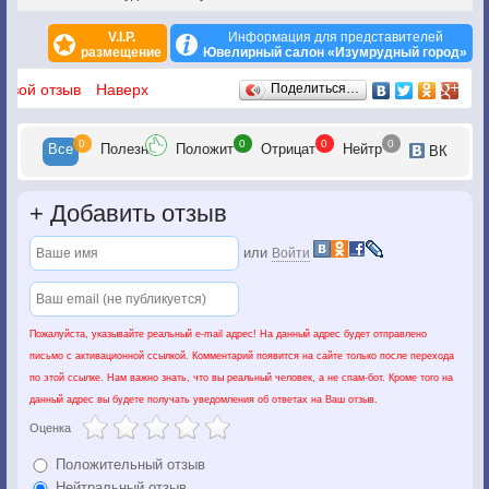
V.I.P.
Информация для представителей
размещение
Ювелирный салон «Изумрудный город»
Отзывы
 свой отзыв
Наверх
Поделиться…
0
0
0
0
Все
Полезн
Положит
Отрицат
Нейтр
ВК
+
Добавить отзыв
или
Войти
Пожалуйста, указывайте реальный e-mail адрес! На данный адрес будет отправлено
письмо с активационной ссылкой. Комментарий появится на сайте только после перехода
по этой ссылке. Нам важно знать, что вы реальный человек, а не спам-бот. Кроме того на
данный адрес вы будете получать уведомления об ответах на Ваш отзыв.
Оценка
Положительный отзыв
Нейтральный отзыв