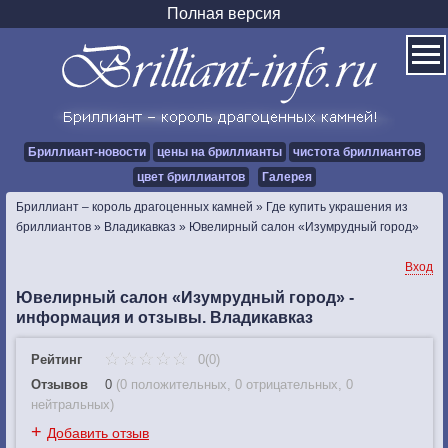
Полная версия
Бриллиант-новости
цены на бриллианты
чистота бриллиантов
цвет бриллиантов
Галерея
Бриллиант – король драгоценных камней
»
Где купить украшения из
бриллиантов
»
Владикавказ
»
Ювелирный салон «Изумрудный город»
Вход
Ювелирный салон «Изумрудный город» -
информация и отзывы. Владикавказ
Рейтинг
0(0)
Отзывов
0
(
0 положительных
,
0 отрицательных
,
0
нейтральных
)
+
Добавить отзыв