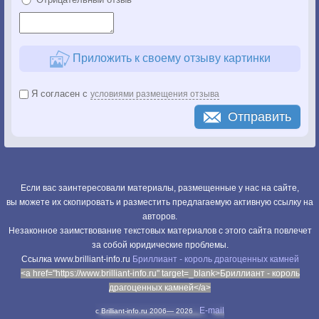
Приложить к своему отзыву картинки
Я согласен с
условиями размещения отзыва
Отправить
Если вас заинтересовали материалы, размещенные у нас на сайте,
вы можете их скопировать и разместить предлагаемую активную ссылку на
авторов.
Незаконное заимствование текстовых материалов с этого сайта повлечет
за собой юридические проблемы.
Cсылка www.brilliant-info.ru
Бриллиант - король драгоценных камней
<a href="https://www.brilliant-info.ru" target=_blank>Бриллиант - король
драгоценных камней</a>
E-mail
c Brilliant-info.ru 2006—
2026