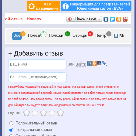
V.I.P.
Информация для представителей
размещение
Ювелирный салон «EVA»
Отзывы
 свой отзыв
Наверх
Поделиться…
0
0
0
0
Все
Полезн
Положит
Отрицат
Нейтр
ВК
+
Добавить отзыв
или
Войти
Пожалуйста, указывайте реальный e-mail адрес! На данный адрес будет отправлено
письмо с активационной ссылкой. Комментарий появится на сайте только после перехода
по этой ссылке. Нам важно знать, что вы реальный человек, а не спам-бот. Кроме того на
данный адрес вы будете получать уведомления об ответах на Ваш отзыв.
Оценка
Положительный отзыв
Нейтральный отзыв
Отрицательный отзыв