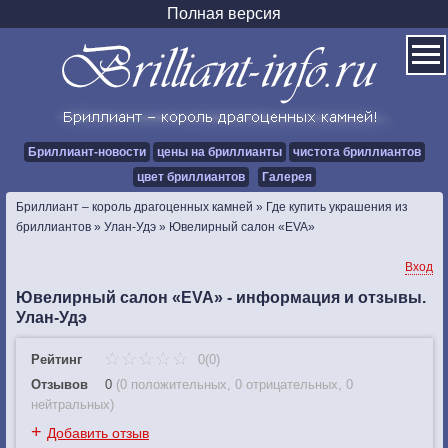
Полная версия
Бриллиант-новости
цены на бриллианты
чистота бриллиантов
цвет бриллиантов
Галерея
Бриллиант – король драгоценных камней
»
Где купить украшения из
бриллиантов
»
Улан-Удэ
»
Ювелирный салон «EVA»
Вход
Ювелирный салон «EVA» - информация и отзывы.
Улан-Удэ
Рейтинг
0(0)
Отзывов
0
(
0 положительных
,
0 отрицательных
,
0
нейтральных
)
+
Добавить отзыв