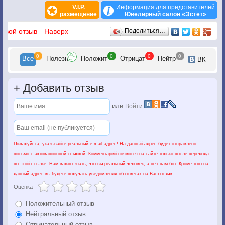
V.I.P.
Информация для представителей
размещение
Ювелирный салон «Эстет»
Отзывы
 свой отзыв
Наверх
Поделиться…
0
0
0
0
Все
Полезн
Положит
Отрицат
Нейтр
ВК
+
Добавить отзыв
или
Войти
Пожалуйста, указывайте реальный e-mail адрес! На данный адрес будет отправлено
письмо с активационной ссылкой. Комментарий появится на сайте только после перехода
по этой ссылке. Нам важно знать, что вы реальный человек, а не спам-бот. Кроме того на
данный адрес вы будете получать уведомления об ответах на Ваш отзыв.
Оценка
Положительный отзыв
Нейтральный отзыв
Отрицательный отзыв