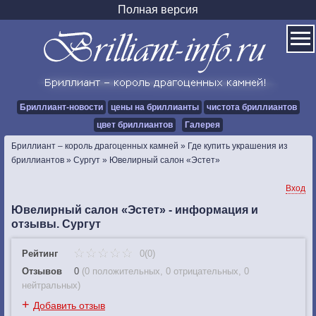
Полная версия
Бриллиант-новости
цены на бриллианты
чистота бриллиантов
цвет бриллиантов
Галерея
Бриллиант – король драгоценных камней
»
Где купить украшения из
бриллиантов
»
Сургут
»
Ювелирный салон «Эстет»
Вход
Ювелирный салон «Эстет» - информация и
отзывы. Сургут
Рейтинг
0(0)
Отзывов
0
(
0 положительных
,
0 отрицательных
,
0
нейтральных
)
+
Добавить отзыв