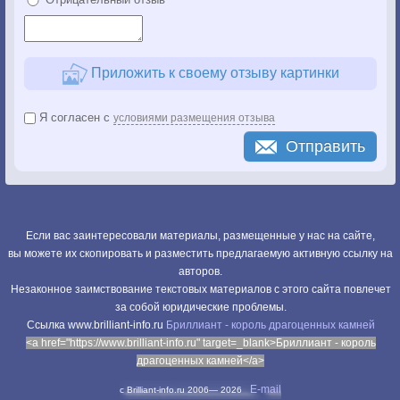
Приложить к своему отзыву картинки
Я согласен с
условиями размещения отзыва
Отправить
Если вас заинтересовали материалы, размещенные у нас на сайте,
вы можете их скопировать и разместить предлагаемую активную ссылку на
авторов.
Незаконное заимствование текстовых материалов с этого сайта повлечет
за собой юридические проблемы.
Cсылка www.brilliant-info.ru
Бриллиант - король драгоценных камней
<a href="https://www.brilliant-info.ru" target=_blank>Бриллиант - король
драгоценных камней</a>
E-mail
c Brilliant-info.ru 2006—
2026