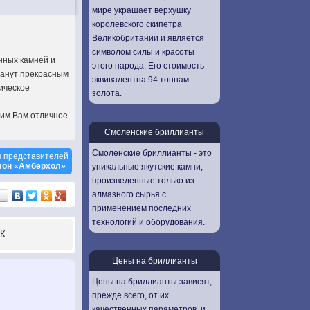
мире украшает верхушку
королевского скипетра
Великобритании и является
символом силы и красоты
нных камней и
этого народа. Его стоимость
танут прекрасным
эквивалентна 94 тоннам
ическое
золота.
рим Вам отличное
Смоленские бриллианты
Смоленские бриллианты - это
 представителей
лон «Амберхол»
уникальные якутские камни,
произведенные только из
алмазного сырья с
…
применением последних
технологий и оборудования.
К
Цены на бриллианты
Цены на бриллианты зависят,
прежде всего, от их
качественных параметров, и