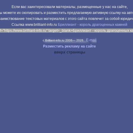
Если вас заинтересовали материалы, размещенные у нас на сайте,
ы можете их скопировать и разместить предлагаемую активную ссылку на авт
аимствование текстовых материалов с этого сайта повлечет за собой юриди
Cсылка www.brilliant-info.ru
Бриллиант - король драгоценных камней
f="https://www.brilliant-info.ru" target=_blank>Бриллиант - король драгоценных 
E-mail
c Brilliant-info.ru 2006—
2026
Разместить рекламу на сайте
вверх страницы