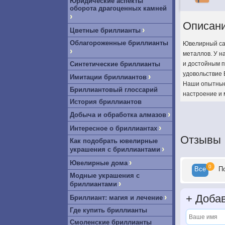
Юридические аспекты
оборота драгоценных камней
›
Описан
›
Цветные бриллианты
Облагороженные бриллианты
Ювелирный сал
›
металлов. У н
Синтетические бриллианты
и достойным п
удовольствие 
›
Имитации бриллиантов
Наши опытные 
Бриллиантовый глоссарий
настроение и 
История бриллиантов
›
Добыча и обработка алмазов
›
Интересное о бриллиантах
Отзывы
Как подобрать ювелирные
›
украшения с бриллиантами
›
Ювелирные дома
0
Все
П
Модные украшения с
›
бриллиантами
+
Добав
›
Бриллиант: магия и лечение
Где купить бриллианты
Смоленские бриллианты