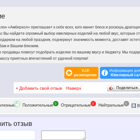
ие
он «Амберхол» приглашает к себе всех, кого манит блеск и роскошь драгоце
ас Вы найдете огромный выбор ювелирных изделий на любой вкус, которые с
одарком на любой праздник, подчеркнут значимость момента, доставят эстет
Вам и Вашим близким.
продавцы помогут подобрать изделие по вашему вкусу и бюджету. Мы пода
массу приятных впечатлений от удачной покупки!
V.I.P.
Информация для
размещение
Ювелирный са
+
Добавить свой отзыв
Наверх
Поделиться
0
0
0
олезн
ые
Положит
ельные
Отрицат
ельные
Нейтр
альные
В
ить отзыв