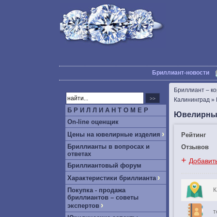
Бриллиант-новости
Бриллиант – к
Калининград
»
Б Р И Л Л И А Н Т О М Е Р
Ювелирный
On-line оценщик
›
Цены на ювелирные изделия
Рейтинг
Бриллианты в вопросах и
Отзывов
ответах
+
Добавит
Бриллиантовый форум
›
Характеристики бриллианта
Покупка - продажа
К
бриллиантов – советы
›
экспертов
т