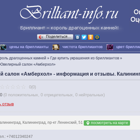
Поделиться…
цены на бриллианты
чистота бриллиантов
цвет брилли
ороль драгоценных камней
»
Где купить украшения из бриллиантов
»
Ювелирный салон «Амберхол»
 салон «Амберхол» - информация и отзывы. Калинин
0(0)
0
(
0 положительных
,
0 отрицательных
,
0 нейтральных
)
ь отзыв
алининград, Калининград, пр-кт Ленинский, 51
посмотреть на карте
ел.: +74012340247