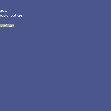
оров.
ческие проблемы.
камней</a>