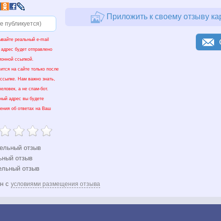
Приложить к своему отзыву ка
ывайте реальный e-mail
 адрес будет отправлено
ионной ссылкой.
ится на сайте только после
 ссылке. Нам важно знать,
еловек, а не спам-бот.
нный адрес вы будете
ения об ответах на Ваш
ельный отзыв
ьный отзыв
ельный отзыв
ен с
условиями размещения отзыва