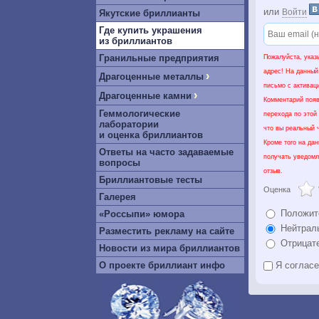
или
Войти
Якутские бриллианты
Где купить украшения
из бриллиантов
Гранильные предприятия
Пожалуйста, указ
адрес! На данный
›
Драгоценные металлы
письмо с активац
›
Драгоценные камни
Комментарий появ
Геммологические
перехода по этой
лаборатории
что вы реальный ч
и оценка бриллиантов
Кроме того на да
Ответы на часто задаваемые
получать уведомл
вопросы
отзыв.
Бриллиантовые тесты
Оценка
Галерея
Положит
«Россыпи» юмора
Нейтрал
Разместить рекламу на сайте
Отрицат
Новости из мира бриллиантов
О проекте бриллиант инфо
Я соглас