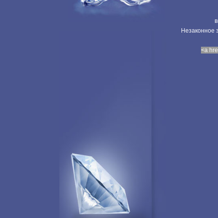
в
Незаконное з
<a hre