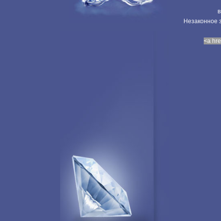
в
Незаконное з
<a hre