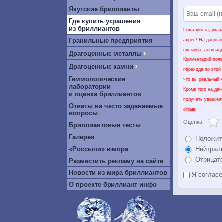
Якутские бриллианты
Где купить украшения
из бриллиантов
Пожалуйста, указ
Гранильные предприятия
адрес! На данный
письмо с активац
›
Драгоценные металлы
Комментарий появ
›
Драгоценные камни
перехода по этой
Геммологические
что вы реальный ч
лаборатории
Кроме того на да
и оценка бриллиантов
получать уведомл
Ответы на часто задаваемые
отзыв.
вопросы
Оценка
Бриллиантовые тесты
Галерея
Положит
«Россыпи» юмора
Нейтрал
Отрицат
Разместить рекламу на сайте
Новости из мира бриллиантов
Я соглас
О проекте бриллиант инфо