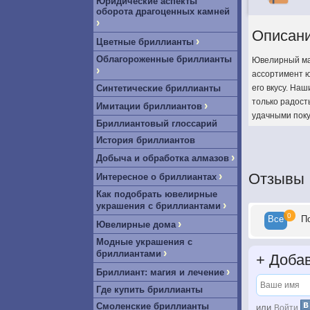
Юридические аспекты
оборота драгоценных камней
›
Описан
›
Цветные бриллианты
Облагороженные бриллианты
Ювелирный маг
›
ассортимент ю
Синтетические бриллианты
его вкусу. На
только радост
›
Имитации бриллиантов
удачными поку
Бриллиантовый глоссарий
История бриллиантов
›
Добыча и обработка алмазов
›
Отзывы
Интересное о бриллиантах
Как подобрать ювелирные
›
украшения с бриллиантами
0
Все
П
›
Ювелирные дома
Модные украшения с
›
бриллиантами
+
Добав
›
Бриллиант: магия и лечение
Где купить бриллианты
Смоленские бриллианты
или
Войти