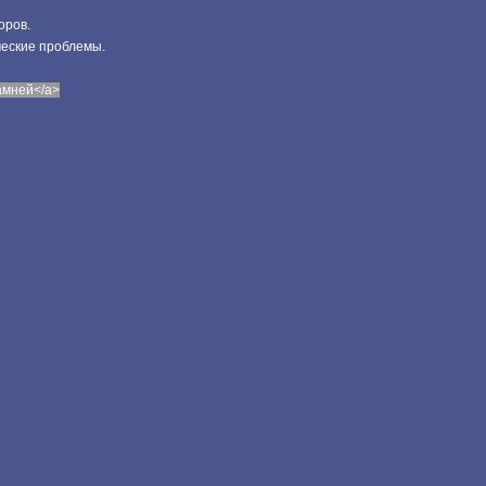
оров.
ческие проблемы.
камней</a>