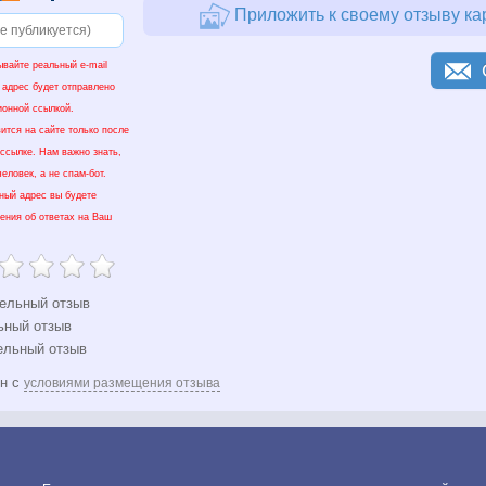
Приложить к своему отзыву ка
ывайте реальный e-mail
 адрес будет отправлено
ионной ссылкой.
ится на сайте только после
 ссылке. Нам важно знать,
еловек, а не спам-бот.
нный адрес вы будете
ения об ответах на Ваш
ельный отзыв
ьный отзыв
ельный отзыв
ен с
условиями размещения отзыва