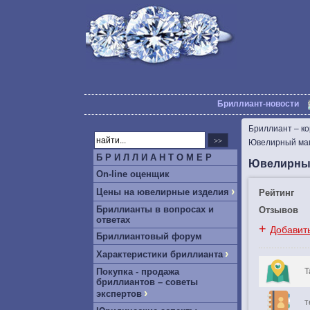
Бриллиант-новости
Бриллиант – к
Ювелирный маг
Б Р И Л Л И А Н Т О М Е Р
Ювелирный
On-line оценщик
›
Цены на ювелирные изделия
Рейтинг
Бриллианты в вопросах и
Отзывов
ответах
+
Добавит
Бриллиантовый форум
›
Характеристики бриллианта
Покупка - продажа
Т
бриллиантов – советы
›
экспертов
т