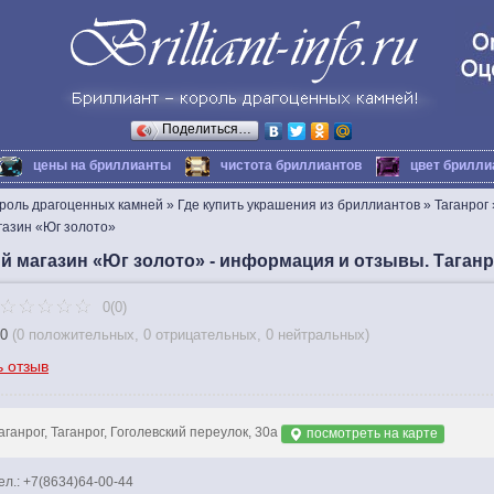
Поделиться…
цены на бриллианты
чистота бриллиантов
цвет брилли
ороль драгоценных камней
»
Где купить украшения из бриллиантов
»
Таганрог
азин «Юг золото»
 магазин «Юг золото» - информация и отзывы. Таганр
0(0)
0
(
0 положительных
,
0 отрицательных
,
0 нейтральных
)
ь отзыв
аганрог, Таганрог, Гоголевский переулок, 30а
посмотреть на карте
ел.: +7(8634)64-00-44