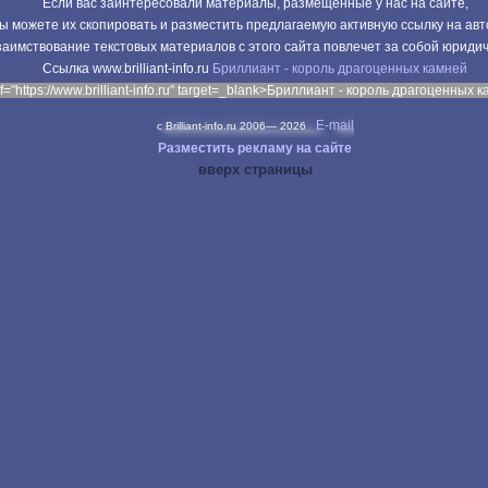
Если вас заинтересовали материалы, размещенные у нас на сайте,
ы можете их скопировать и разместить предлагаемую активную ссылку на авт
аимствование текстовых материалов с этого сайта повлечет за собой юриди
Cсылка www.brilliant-info.ru
Бриллиант - король драгоценных камней
f="https://www.brilliant-info.ru" target=_blank>Бриллиант - король драгоценных 
E-mail
c Brilliant-info.ru 2006—
2026
Разместить рекламу на сайте
вверх страницы