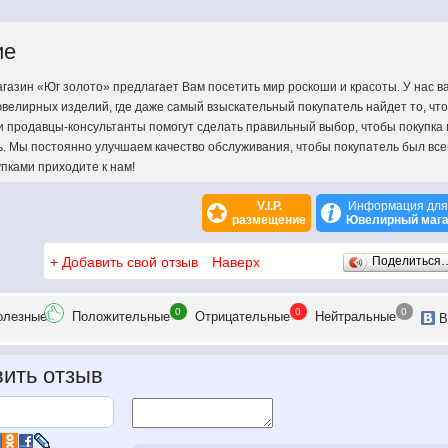
ие
азин «Юг золото» предлагает Вам посетить мир роскоши и красоты. У нас в
велирных изделий, где даже самый взыскательный покупатель найдет то, что
ши продавцы-консультанты помогут сделать правильный выбор, чтобы покупка
ь. Мы постоянно улучшаем качество обслуживания, чтобы покупатель был все
пками приходите к нам!
V.I.P.
Информация для
размещение
Ювелирный мага
+
Добавить свой отзыв
Наверх
Поделиться
0
0
0
олезн
ые
Положит
ельные
Отрицат
ельные
Нейтр
альные
В
ить отзыв