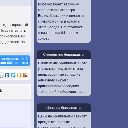
мире украшает верхушку
королевского скипетра
Великобритании и является
символом силы и красоты
ас ждет огромный
этого народа. Его стоимость
 будет отвечать
эквивалентна 94 тоннам
 приносила Вам
золота.
гда доволен. За
Смоленские бриллианты
 представителей
зин «Юг золото»
Смоленские бриллианты - это
уникальные якутские камни,
произведенные только из
…
алмазного сырья с
применением последних
К
технологий и оборудования.
Цены на бриллианты
Цены на бриллианты зависят,
прежде всего, от их
качественных параметров, и