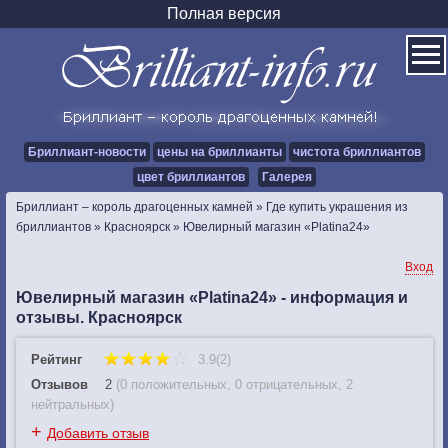
Полная версия
Бриллиант-новости
цены на бриллианты
чистота бриллиантов
цвет бриллиантов
Галерея
Бриллиант – король драгоценных камней
»
Где купить украшения из
бриллиантов
»
Красноярск
»
Ювелирный магазин «Platina24»
Вход
Ювелирный магазин «Platina24» - информация и
отзывы. Красноярск
Рейтинг
3.9(2)
Отзывов
2
(
0 положительных
,
0 отрицательных
,
2
нейтральных
)
+
Добавить отзыв