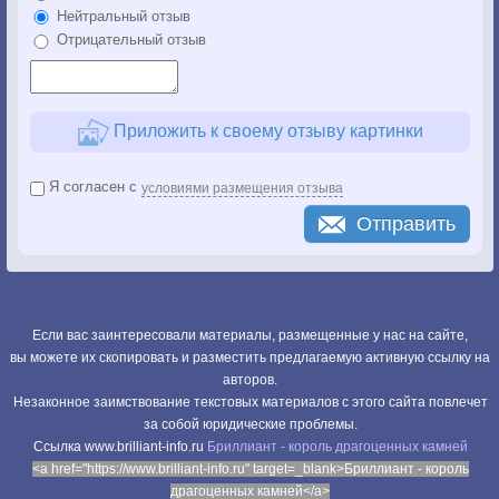
Нейтральный отзыв
Отрицательный отзыв
Приложить к своему отзыву картинки
Я согласен с
условиями размещения отзыва
Отправить
Если вас заинтересовали материалы, размещенные у нас на сайте,
вы можете их скопировать и разместить предлагаемую активную ссылку на
авторов.
Незаконное заимствование текстовых материалов с этого сайта повлечет
за собой юридические проблемы.
Cсылка www.brilliant-info.ru
Бриллиант - король драгоценных камней
<a href="https://www.brilliant-info.ru" target=_blank>Бриллиант - король
драгоценных камней</a>