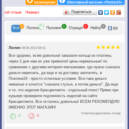
размещение
Ювелирный магазин «Platina24»
Отзывы
 свой отзыв
Наверх
Поделиться…
2
0
0
2
Все
Полезн
Положит
Отрицат
Нейтр
ВК
Лилия
08.06.2013 08:41
Все здорово, всем довольна! заказали кольца из платины,
через 2 дня нам их уже привезли! цены нормальные! по
сравнению с другими интернет-магазинами, где нужно сначала
деньги перегнать, да еще и за доставку заплатить, в
Платине24 - просто отличные условия. Все-таки деньги
немалые и хочется "сначала стулья, а потом деньги". Да еще
и то, что изделия Красцветмета - отдельный плюс! Прямо при
курьере проверили подлинность изделий на сайте
Красцветмета. Все остались довольны! ВСЕМ РЕКОМЕНДУЮ
ИМЕННО ЭТОТ МАГАЗИН!
Ответить/дополнить отзыв
0
0