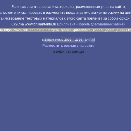
Если вас заинтересовали материалы, размещенные у нас на сайте,
ы можете их скопировать и разместить предлагаемую активную ссылку на авт
аимствование текстовых материалов с этого сайта повлечет за собой юриди
Cсылка www.brilliant-info.ru
Бриллиант - король драгоценных камней
f="https://www.brilliant-info.ru" target=_blank>Бриллиант - король драгоценных 
E-mail
c Brilliant-info.ru 2006—
2026
Разместить рекламу на сайте
вверх страницы