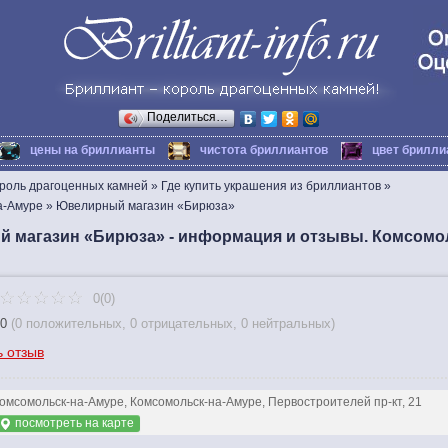
Поделиться…
цены на бриллианты
чистота бриллиантов
цвет брилли
ороль драгоценных камней
»
Где купить украшения из бриллиантов
»
а-Амуре
»
Ювелирный магазин «Бирюза»
 магазин «Бирюза» - информация и отзывы. Комсомол
0(0)
0
(
0 положительных
,
0 отрицательных
,
0 нейтральных
)
ь отзыв
омсомольск-на-Амуре, Комсомольск-на-Амуре, Первостроителей пр-кт, 21
посмотреть на карте