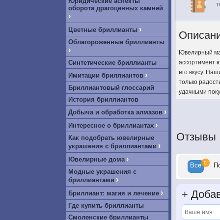
Юридические аспекты
т
оборота драгоценных камней
›
›
Цветные бриллианты
Описан
Облагороженные бриллианты
›
Ювелирный маг
Синтетические бриллианты
ассортимент ю
его вкусу. На
›
Имитации бриллиантов
только радост
Бриллиантовый глоссарий
удачными поку
История бриллиантов
›
Добыча и обработка алмазов
›
Интересное о бриллиантах
Отзывы
Как подобрать ювелирные
›
украшения с бриллиантами
›
Ювелирные дома
0
Все
П
Модные украшения с
›
бриллиантами
+
Добав
›
Бриллиант: магия и лечение
Где купить бриллианты
Смоленские бриллианты