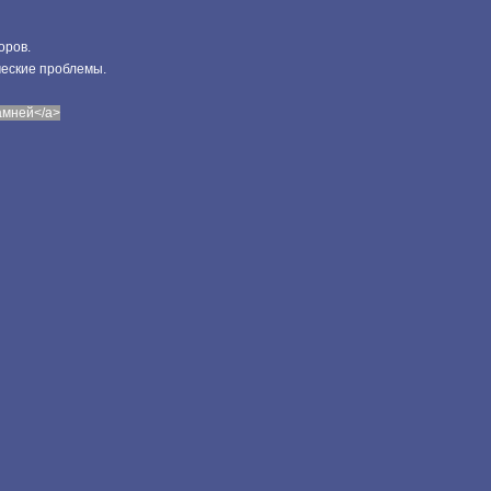
оров.
ческие проблемы.
камней</a>