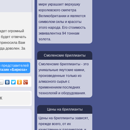
мире украшает верхушку
королевского скипетра
Великобритании и является
символом силы и красоты
этого народа. Его стоимость
 ждет огромный
эквивалентна 94 тоннам
 будет отвечать
золота.
 приносила Вам
гда доволен. За
Смоленские бриллианты
Смоленские бриллианты - это
 представителей
газин «Бирюза»
уникальные якутские камни,
произведенные только из
алмазного сырья с
…
применением последних
технологий и оборудования.
К
Цены на бриллианты
Цены на бриллианты зависят,
прежде всего, от их
качественных параметров, и