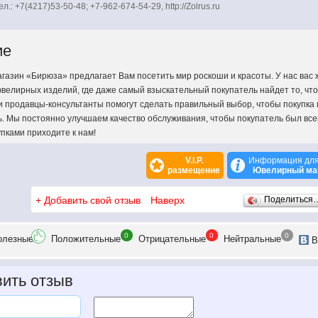
ел.: +7(4217)53-50-48; +7-962-674-54-29, http://Zolrus.ru
ие
азин «Бирюза» предлагает Вам посетить мир роскоши и красоты. У нас вас
велирных изделий, где даже самый взыскательный покупатель найдет то, что
ши продавцы-консультанты помогут сделать правильный выбор, чтобы покупка
ь. Мы постоянно улучшаем качество обслуживания, чтобы покупатель был все
пками приходите к нам!
V.I.P.
Информация для
размещение
Ювелирный ма
+
Добавить свой отзыв
Наверх
Поделиться
0
0
0
олезн
ые
Положит
ельные
Отрицат
ельные
Нейтр
альные
В
ить отзыв