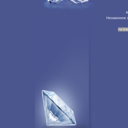
в
Незаконное з
<a hre