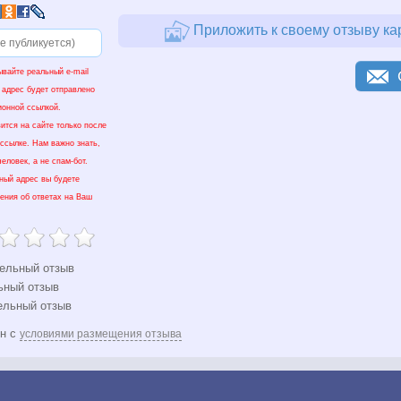
Приложить к своему отзыву ка
ывайте реальный e-mail
 адрес будет отправлено
ионной ссылкой.
ится на сайте только после
 ссылке. Нам важно знать,
еловек, а не спам-бот.
нный адрес вы будете
ения об ответах на Ваш
ельный отзыв
ьный отзыв
ельный отзыв
ен с
условиями размещения отзыва