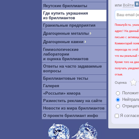
или
Войти
Якутские бриллианты
Где купить украшения
из бриллиантов
Гранильные предприятия
Пожалуйста, указ
адрес! На данный
›
Драгоценные металлы
письмо с активац
›
Драгоценные камни
Комментарий появ
Геммологические
перехода по этой
лаборатории
что вы реальный ч
и оценка бриллиантов
Кроме того на да
Ответы на часто задаваемые
получать уведомл
вопросы
отзыв.
Бриллиантовые тесты
Оценка
Галерея
Положит
«Россыпи» юмора
Нейтрал
Разместить рекламу на сайте
Отрицат
Новости из мира бриллиантов
О проекте бриллиант инфо
Я соглас