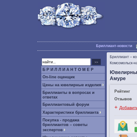
Бриллиант-новости
Бриллиант – к
Комсомольск-н
Б Р И Л Л И А Н Т О М Е Р
Ювелирный
On-line оценщик
Амуре
›
Цены на ювелирные изделия
Рейтинг
Бриллианты в вопросах и
ответах
Отзывов
Бриллиантовый форум
+
Добавит
›
Характеристики бриллианта
Покупка - продажа
К
бриллиантов – советы
›
экспертов