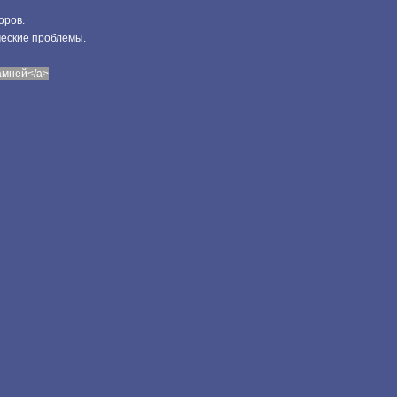
оров.
ческие проблемы.
камней</a>