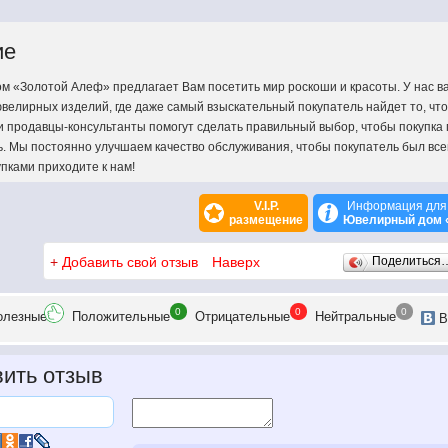
ие
 «Золотой Алеф» предлагает Вам посетить мир роскоши и красоты. У нас в
велирных изделий, где даже самый взыскательный покупатель найдет то, что
ши продавцы-консультанты помогут сделать правильный выбор, чтобы покупка
ь. Мы постоянно улучшаем качество обслуживания, чтобы покупатель был все
пками приходите к нам!
V.I.P.
Информация для
размещение
Ювелирный дом 
+
Добавить свой отзыв
Наверх
Поделиться
0
0
0
олезн
ые
Положит
ельные
Отрицат
ельные
Нейтр
альные
В
ить отзыв