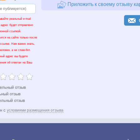
Приложить к своему отзыву ка
ывайте реальный e-mail
 адрес будет отправлено
ионной ссылкой.
ится на сайте только после
 ссылке. Нам важно знать,
еловек, а не спам-бот.
нный адрес вы будете
ения об ответах на Ваш
ельный отзыв
ьный отзыв
ельный отзыв
ен с
условиями размещения отзыва