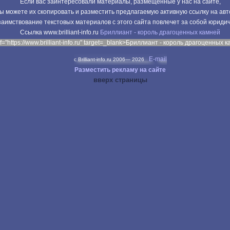
Если вас заинтересовали материалы, размещенные у нас на сайте,
ы можете их скопировать и разместить предлагаемую активную ссылку на авт
аимствование текстовых материалов с этого сайта повлечет за собой юриди
Cсылка www.brilliant-info.ru
Бриллиант - король драгоценных камней
f="https://www.brilliant-info.ru" target=_blank>Бриллиант - король драгоценных 
E-mail
c Brilliant-info.ru 2006—
2026
Разместить рекламу на сайте
вверх страницы