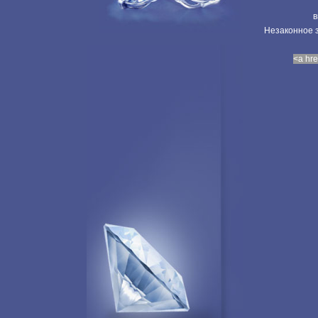
в
Незаконное з
<a hre