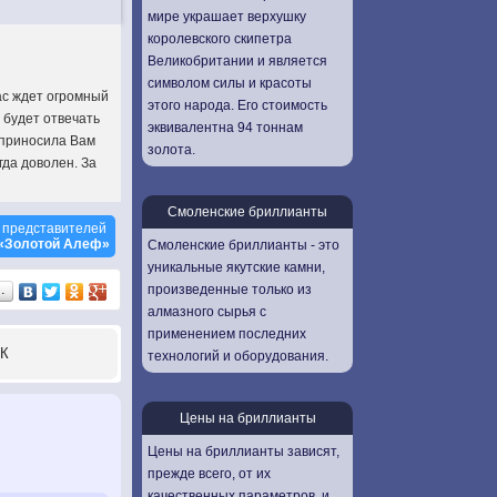
мире украшает верхушку
королевского скипетра
Великобритании и является
символом силы и красоты
ас ждет огромный
этого народа. Его стоимость
 будет отвечать
эквивалентна 94 тоннам
 приносила Вам
золота.
гда доволен. За
Смоленские бриллианты
 представителей
«Золотой Алеф»
Смоленские бриллианты - это
уникальные якутские камни,
произведенные только из
…
алмазного сырья с
применением последних
К
технологий и оборудования.
Цены на бриллианты
Цены на бриллианты зависят,
прежде всего, от их
качественных параметров, и