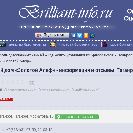
Поделиться…
цены на бриллианты
чистота бриллиантов
цвет брилли
ороль драгоценных камней
»
Где купить украшения из бриллиантов
»
Таганрог
м «Золотой Алеф»
 дом «Золотой Алеф» - информация и отзывы. Таганр
0(0)
0
(
0 положительных
,
0 отрицательных
,
0 нейтральных
)
ь отзыв
аганрог, Таганрог, Москатова, 10
посмотреть на карте
ел.: +7(8634)31-07-50; 61-03-15