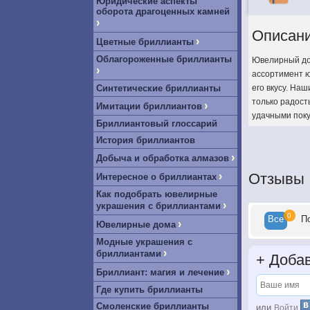
Юридические аспекты
оборота драгоценных камней
›
Описан
›
Цветные бриллианты
Облагороженные бриллианты
Ювелирный дом
›
ассортимент ю
Синтетические бриллианты
его вкусу. На
только радост
›
Имитации бриллиантов
удачными поку
Бриллиантовый глоссарий
История бриллиантов
›
Добыча и обработка алмазов
›
Отзывы
Интересное о бриллиантах
Как подобрать ювелирные
›
украшения с бриллиантами
0
Все
П
›
Ювелирные дома
Модные украшения с
›
бриллиантами
+
Добав
›
Бриллиант: магия и лечение
Где купить бриллианты
Смоленские бриллианты
или
Войти