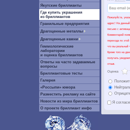
Якутские бриллианты
Где купить украшения
из бриллиантов
Пожалуйста, указ
Гранильные предприятия
адрес! На данный
письмо с активац
›
Драгоценные металлы
Комментарий появ
›
Драгоценные камни
перехода по этой
Геммологические
что вы реальный ч
лаборатории
Кроме того на да
и оценка бриллиантов
получать уведомл
Ответы на часто задаваемые
отзыв.
вопросы
Оценка
Бриллиантовые тесты
Галерея
Положит
«Россыпи» юмора
Нейтрал
Отрицат
Разместить рекламу на сайте
Новости из мира бриллиантов
Я соглас
О проекте бриллиант инфо