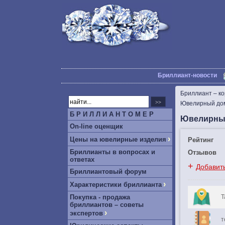
Бриллиант-новости
Бриллиант – к
Ювелирный до
Б Р И Л Л И А Н Т О М Е Р
Ювелирный
On-line оценщик
›
Цены на ювелирные изделия
Рейтинг
Бриллианты в вопросах и
Отзывов
ответах
+
Добавит
Бриллиантовый форум
›
Характеристики бриллианта
Покупка - продажа
Т
бриллиантов – советы
›
экспертов
т