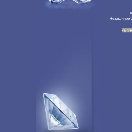
в
Незаконное з
<a hre