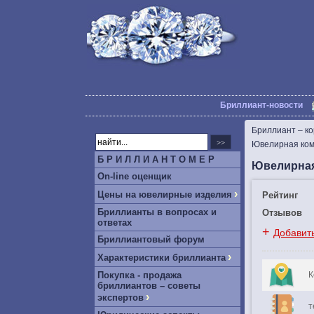
Бриллиант-новости
Бриллиант – к
Ювелирная ком
Б Р И Л Л И А Н Т О М Е Р
Ювелирная
On-line оценщик
›
Цены на ювелирные изделия
Рейтинг
Бриллианты в вопросах и
Отзывов
ответах
+
Добавит
Бриллиантовый форум
›
Характеристики бриллианта
Покупка - продажа
К
бриллиантов – советы
›
экспертов
т