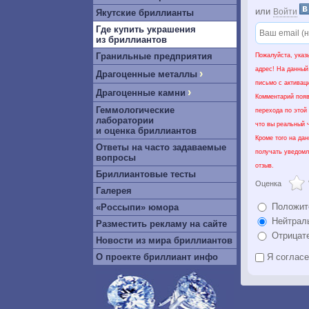
или
Войти
Якутские бриллианты
Где купить украшения
из бриллиантов
Гранильные предприятия
Пожалуйста, указ
адрес! На данный
›
Драгоценные металлы
письмо с активац
›
Драгоценные камни
Комментарий появ
Геммологические
перехода по этой
лаборатории
что вы реальный ч
и оценка бриллиантов
Кроме того на да
Ответы на часто задаваемые
получать уведомл
вопросы
отзыв.
Бриллиантовые тесты
Оценка
Галерея
Положит
«Россыпи» юмора
Нейтрал
Разместить рекламу на сайте
Отрицат
Новости из мира бриллиантов
О проекте бриллиант инфо
Я соглас