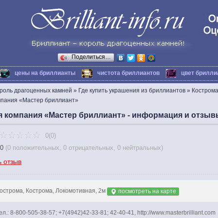
Поделиться…
цены на бриллианты
чистота бриллиантов
цвет брилли
ороль драгоценных камней
»
Где купить украшения из бриллиантов
»
Костром
пания «Мастер бриллиант»
 компания «Мастер бриллиант» - информация и отзыв
0(0)
0
(
0 положительных
,
0 отрицательных
,
0 нейтральных
)
ь отзыв
острома, Кострома, Локомотивная, 2м
посмотреть на карте
ел.: 8-800-505-38-57; +7(4942)42-33-81; 42-40-41, http://www.masterbrilliant.com