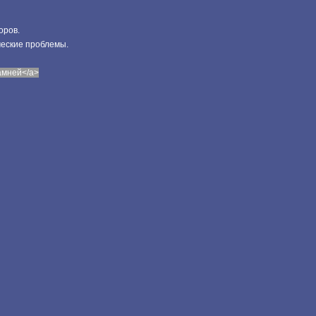
оров.
ческие проблемы.
камней</a>