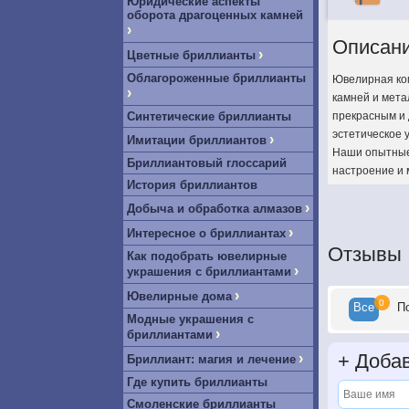
Юридические аспекты
оборота драгоценных камней
›
Описан
›
Цветные бриллианты
Облагороженные бриллианты
Ювелирная ком
›
камней и мета
Синтетические бриллианты
прекрасным и 
эстетическое 
›
Имитации бриллиантов
Наши опытные 
Бриллиантовый глоссарий
настроение и 
История бриллиантов
›
Добыча и обработка алмазов
›
Интересное о бриллиантах
Отзывы
Как подобрать ювелирные
›
украшения с бриллиантами
›
Ювелирные дома
0
Все
П
Модные украшения с
›
бриллиантами
+
Добав
›
Бриллиант: магия и лечение
Где купить бриллианты
Смоленские бриллианты