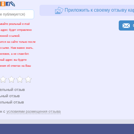
Приложить к своему отзыву ка
ывайте реальный e-mail
 адрес будет отправлено
ионной ссылкой.
ится на сайте только после
 ссылке. Нам важно знать,
еловек, а не спам-бот.
нный адрес вы будете
ения об ответах на Ваш
ельный отзыв
ьный отзыв
ельный отзыв
ен с
условиями размещения отзыва