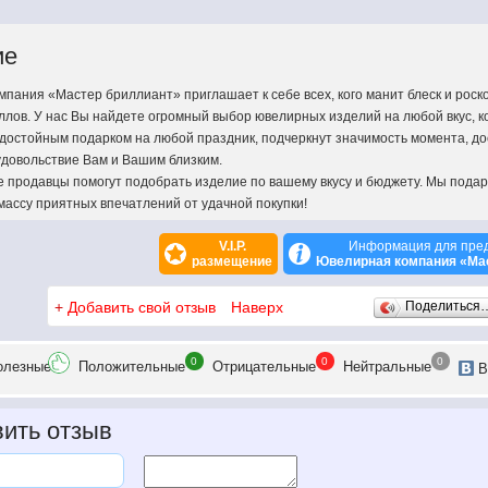
ие
пания «Мастер бриллиант» приглашает к себе всех, кого манит блеск и рос
ллов. У нас Вы найдете огромный выбор ювелирных изделий на любой вкус, к
достойным подарком на любой праздник, подчеркнут значимость момента, до
удовольствие Вам и Вашим близким.
продавцы помогут подобрать изделие по вашему вкусу и бюджету. Мы пода
массу приятных впечатлений от удачной покупки!
V.I.P.
Информация для пре
размещение
Ювелирная компания «Ма
+
Добавить свой отзыв
Наверх
Поделиться
0
0
0
олезн
ые
Положит
ельные
Отрицат
ельные
Нейтр
альные
В
ить отзыв