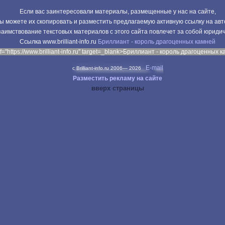
Если вас заинтересовали материалы, размещенные у нас на сайте,
ы можете их скопировать и разместить предлагаемую активную ссылку на авт
аимствование текстовых материалов с этого сайта повлечет за собой юриди
Cсылка www.brilliant-info.ru
Бриллиант - король драгоценных камней
f="https://www.brilliant-info.ru" target=_blank>Бриллиант - король драгоценных 
E-mail
c Brilliant-info.ru 2006—
2026
Разместить рекламу на сайте
вверх страницы