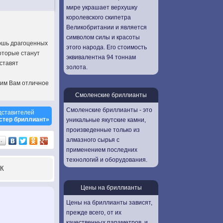
мире украшает верхушку
королевского скипетра
Великобритании и является
символом силы и красоты
кошь драгоценных
этого народа. Его стоимость
оторые станут
эквивалентна 94 тоннам
ставят
золота.
рим Вам отличное
Смоленские бриллианты
Смоленские бриллианты - это
дставителей
стер бриллиант»
уникальные якутские камни,
произведенные только из
алмазного сырья с
…
применением последних
технологий и оборудования.
К
Цены на бриллианты
Цены на бриллианты зависят,
прежде всего, от их
качественных параметров, и