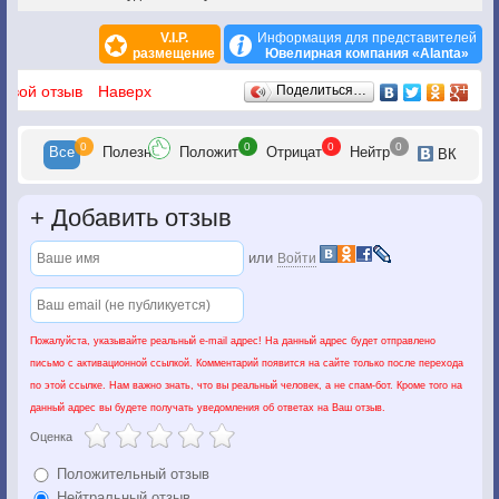
V.I.P.
Информация для представителей
размещение
Ювелирная компания «Alanta»
Отзывы
 свой отзыв
Наверх
Поделиться…
0
0
0
0
Все
Полезн
Положит
Отрицат
Нейтр
ВК
+
Добавить отзыв
или
Войти
Пожалуйста, указывайте реальный e-mail адрес! На данный адрес будет отправлено
письмо с активационной ссылкой. Комментарий появится на сайте только после перехода
по этой ссылке. Нам важно знать, что вы реальный человек, а не спам-бот. Кроме того на
данный адрес вы будете получать уведомления об ответах на Ваш отзыв.
Оценка
Положительный отзыв
Нейтральный отзыв