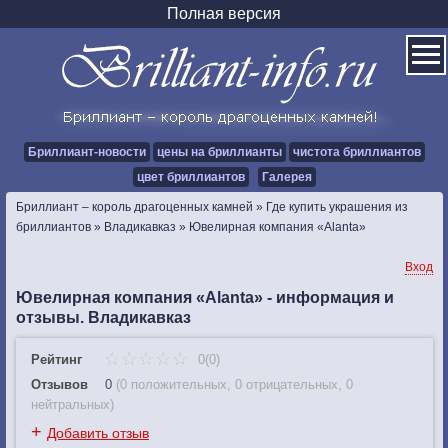
Полная версия
Бриллиант-новости
цены на бриллианты
чистота бриллиантов
цвет бриллиантов
Галерея
Бриллиант – король драгоценных камней
»
Где купить украшения из
бриллиантов
»
Владикавказ
»
Ювелирная компания «Alanta»
Вход
Ювелирная компания «Alanta» - информация и
отзывы. Владикавказ
Рейтинг
0(0)
Отзывов
0
(
0 положительных
,
0 отрицательных
,
0
нейтральных
)
+
Добавить отзыв