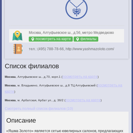
Москва, Алтуфьевское ш., д.56, метро Медведково
посмотреть на карте
филиалы
тел.: (495) 788-78-66, http://www.yashmazoloto.com/
Список филиалов
посмотреть на карте
Москва
, Алтуфьевское ш., д.70, корп.1 (
)
посмотреть на
Москва
, м. Владыкино, Алтуфьевское ш., д.8 ТЦ Алтуфьевский (
карте
)
посмотреть на карте
Москва
, м. Арбатская, Арбат ул., д. 36/2 (
)
Смотреть полный список филиалов (10)
Описание
«Яшма Золото» является сетью ювелирных салонов, предлагающих