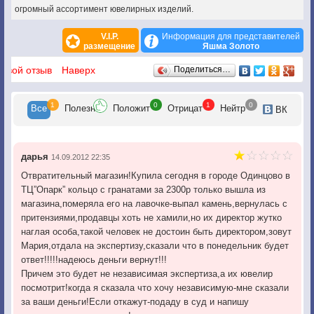
огромный ассортимент ювелирных изделий.
V.I.P.
Информация для представителей
размещение
Яшма Золото
Отзывы
 свой отзыв
Наверх
Поделиться…
1
0
1
0
Все
Полезн
Положит
Отрицат
Нейтр
ВК
дарья
14.09.2012 22:35
Отвратительный магазин!Купила сегодня в городе Одинцово в
ТЦ”Опарк” кольцо с гранатами за 2300р только вышла из
магазина,померяла его на лавочке-выпал камень,вернулась с
притензиями,продавцы хоть не хамили,но их директор жутко
наглая особа,такой человек не достоин быть директором,зовут
Мария,отдала на экспертизу,сказали что в понедельник будет
ответ!!!!!надеюсь деньги вернут!!!
Причем это будет не независимая экспертиза,а их ювелир
посмотрит!когда я сказала что хочу независимую-мне сказали
за ваши деньги!Если откажут-подаду в суд и напишу