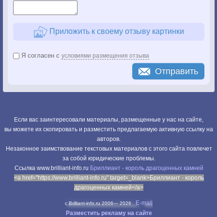
Приложить к своему отзыву картинки
Я согласен с
условиями размещения отзыва
Отправить
Если вас заинтересовали материалы, размещенные у нас на сайте,
вы можете их скопировать и разместить предлагаемую активную ссылку на
авторов.
Незаконное заимствование текстовых материалов с этого сайта повлечет
за собой юридические проблемы.
Cсылка www.brilliant-info.ru
Бриллиант - король драгоценных камней
<a href="https://www.brilliant-info.ru" target=_blank>Бриллиант - король
драгоценных камней</a>
E-mail
c Brilliant-info.ru 2006—
2026
Разместить рекламу на сайте