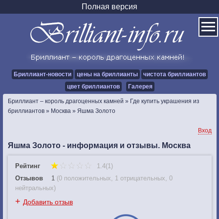
Полная версия
Бриллиант-новости
цены на бриллианты
чистота бриллиантов
цвет бриллиантов
Галерея
Бриллиант – король драгоценных камней
»
Где купить украшения из
бриллиантов
»
Москва
»
Яшма Золото
Вход
Яшма Золото - информация и отзывы. Москва
Рейтинг
1.4(1)
Отзывов
1
(
0 положительных
,
1 отрицательных
,
0
нейтральных
)
+
Добавить отзыв