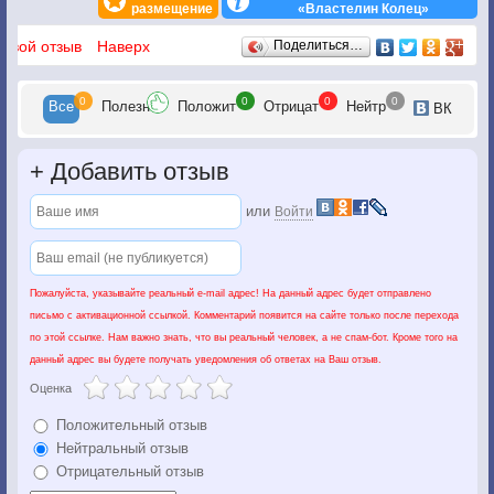
размещение
«Властелин Колец»
Отзывы
 свой отзыв
Наверх
Поделиться…
0
0
0
0
Все
Полезн
Положит
Отрицат
Нейтр
ВК
+
Добавить отзыв
или
Войти
Пожалуйста, указывайте реальный e-mail адрес! На данный адрес будет отправлено
письмо с активационной ссылкой. Комментарий появится на сайте только после перехода
по этой ссылке. Нам важно знать, что вы реальный человек, а не спам-бот. Кроме того на
данный адрес вы будете получать уведомления об ответах на Ваш отзыв.
Оценка
Положительный отзыв
Нейтральный отзыв
Отрицательный отзыв