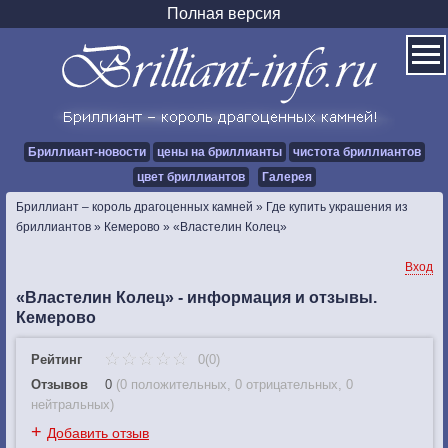
Полная версия
Бриллиант-новости
цены на бриллианты
чистота бриллиантов
цвет бриллиантов
Галерея
Бриллиант – король драгоценных камней
»
Где купить украшения из
бриллиантов
»
Кемерово
»
«Властелин Колец»
Вход
«Властелин Колец» - информация и отзывы.
Кемерово
Рейтинг
0(0)
Отзывов
0
(
0 положительных
,
0 отрицательных
,
0
нейтральных
)
+
Добавить отзыв