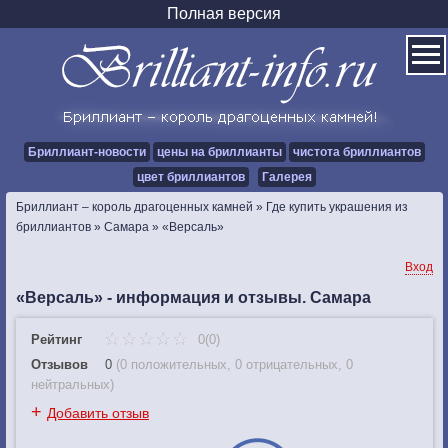
Полная версия
Бриллиант-новости
цены на бриллианты
чистота бриллиантов
цвет бриллиантов
Галерея
Бриллиант – король драгоценных камней
»
Где купить украшения из
бриллиантов
»
Самара
»
«Версаль»
Вход
«Версаль» - информация и отзывы. Самара
Рейтинг
0(0)
Отзывов
0
(
0 положительных
,
0 отрицательных
,
0
нейтральных
)
+
Добавить отзыв