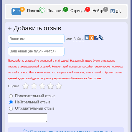
0
0
0
0
Все
Полезн
Положит
Отрицат
Нейтр
ВК
+
Добавить отзыв
или
Войти
Пожалуйста, указывайте реальный e-mail адрес! На данный адрес будет отправлено
письмо с активационной ссылкой. Комментарий появится на сайте только после перехода
по этой ссылке. Нам важно знать, что вы реальный человек, а не спам-бот. Кроме того на
данный адрес вы будете получать уведомления об ответах на Ваш отзыв.
Оценка
Положительный отзыв
Нейтральный отзыв
Отрицательный отзыв