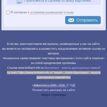
Приложить к своему отзыву картинки
Я согласен с
условиями размещения отзыва
Отправить
Если вас заинтересовали материалы, размещенные у нас на сайте,
вы можете их скопировать и разместить предлагаемую активную ссылку на
авторов.
Незаконное заимствование текстовых материалов с этого сайта повлечет
за собой юридические проблемы.
Cсылка www.brilliant-info.ru
Бриллиант - король драгоценных камней
<a href="https://www.brilliant-info.ru" target=_blank>Бриллиант - король
драгоценных камней</a>
E-mail
c Brilliant-info.ru 2006—
2026
Разместить рекламу на сайте
вверх страницы