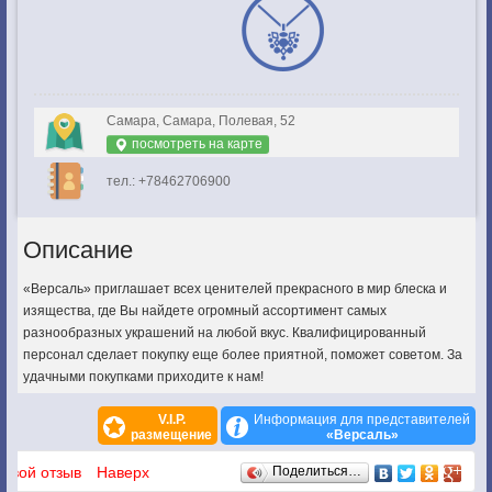
Самара, Самара, Полевая, 52
посмотреть на карте
тел.: +78462706900
Описание
«Версаль» приглашает всех ценителей прекрасного в мир блеска и
изящества, где Вы найдете огромный ассортимент самых
разнообразных украшений на любой вкус. Квалифицированный
персонал сделает покупку еще более приятной, поможет советом. За
удачными покупками приходите к нам!
V.I.P.
Информация для представителей
размещение
«Версаль»
Отзывы
 свой отзыв
Наверх
Поделиться…