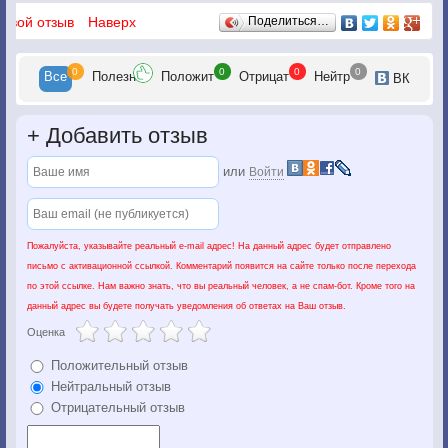
Отзывы
 свой отзыв
Наверх
Поделиться…
0
0
0
0
Все
Полезн
Положит
Отрицат
Нейтр
ВК
+
Добавить отзыв
или
Войти
Пожалуйста, указывайте реальный e-mail адрес! На данный адрес будет отправлено
письмо с активационной ссылкой. Комментарий появится на сайте только после перехода
по этой ссылке. Нам важно знать, что вы реальный человек, а не спам-бот. Кроме того на
данный адрес вы будете получать уведомления об ответах на Ваш отзыв.
Оценка
Положительный отзыв
Нейтральный отзыв
Отрицательный отзыв