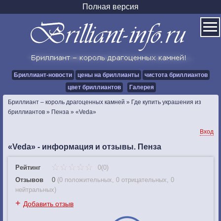
Полная версия
Бриллиант-новости
цены на бриллианты
чистота бриллиантов
цвет бриллиантов
Галерея
Бриллиант – король драгоценных камней
»
Где купить украшения из
бриллиантов
»
Пенза
»
«Veda»
Вход
«Veda» - информация и отзывы. Пенза
Рейтинг
0(0)
Отзывов
0
(
0 положительных
,
0 отрицательных
,
0
нейтральных
)
+
Добавить отзыв