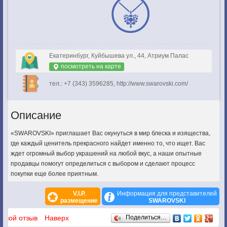
Екатеринбург, Куйбышева ул., 44, Атриум Палас
посмотреть на карте
тел.: +7 (343) 3596285, http://www.swarovski.com/
Описание
«SWAROVSKI» приглашает Вас окунуться в мир блеска и изящества,
где каждый ценитель прекрасного найдет именно то, что ищет. Вас
ждет огромный выбор украшений на любой вкус, а наши опытные
продавцы помогут определиться с выбором и сделают процесс
покупки еще более приятным.
V.I.P.
Информация для представителей
размещение
SWAROVSKI
Отзывы
 свой отзыв
Наверх
Поделиться…