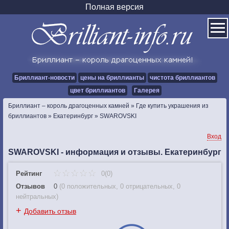
Полная версия
Бриллиант-новости
цены на бриллианты
чистота бриллиантов
цвет бриллиантов
Галерея
Бриллиант – король драгоценных камней
»
Где купить украшения из
бриллиантов
»
Екатеринбург
»
SWAROVSKI
Вход
SWAROVSKI - информация и отзывы. Екатеринбург
Рейтинг
0(0)
Отзывов
0
(
0 положительных
,
0 отрицательных
,
0
нейтральных
)
+
Добавить отзыв