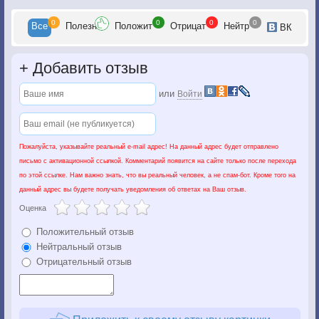
0
0
0
0
Все
Полезн
Положит
Отрицат
Нейтр
ВК
+
Добавить отзыв
или
Войти
Пожалуйста, указывайте реальный e-mail адрес! На данный адрес будет отправлено
письмо с активационной ссылкой. Комментарий появится на сайте только после перехода
по этой ссылке. Нам важно знать, что вы реальный человек, а не спам-бот. Кроме того на
данный адрес вы будете получать уведомления об ответах на Ваш отзыв.
Оценка
Положительный отзыв
Нейтральный отзыв
Отрицательный отзыв