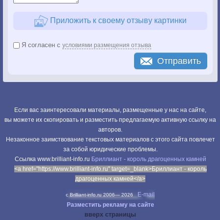
Приложить к своему отзыву картинки
Я согласен с
условиями размещения отзыва
Отправить
Если вас заинтересовали материалы, размещенные у нас на сайте,
вы можете их скопировать и разместить предлагаемую активную ссылку на
авторов.
Незаконное заимствование текстовых материалов с этого сайта повлечет
за собой юридические проблемы.
Cсылка www.brilliant-info.ru
Бриллиант - король драгоценных камней
<a href="https://www.brilliant-info.ru" target=_blank>Бриллиант - король
драгоценных камней</a>
E-mail
c Brilliant-info.ru 2006—
2026
Разместить рекламу на сайте
вверх страницы