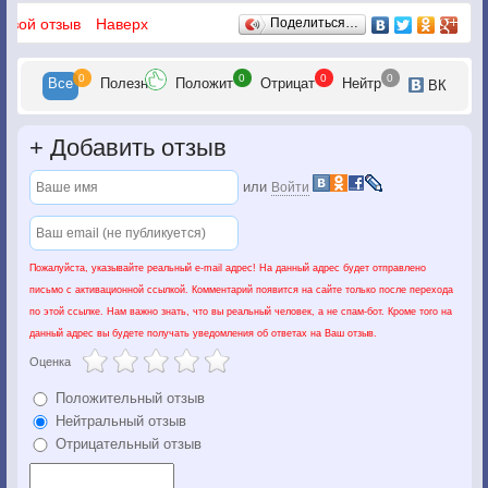
Отзывы
 свой отзыв
Наверх
Поделиться…
0
0
0
0
Все
Полезн
Положит
Отрицат
Нейтр
ВК
+
Добавить отзыв
или
Войти
Пожалуйста, указывайте реальный e-mail адрес! На данный адрес будет отправлено
письмо с активационной ссылкой. Комментарий появится на сайте только после перехода
по этой ссылке. Нам важно знать, что вы реальный человек, а не спам-бот. Кроме того на
данный адрес вы будете получать уведомления об ответах на Ваш отзыв.
Оценка
Положительный отзыв
Нейтральный отзыв
Отрицательный отзыв