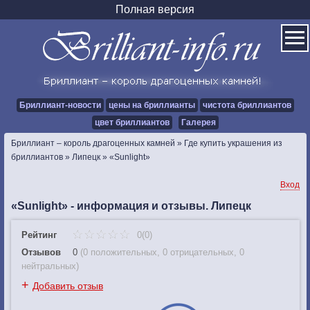
Полная версия
Бриллиант-новости
цены на бриллианты
чистота бриллиантов
цвет бриллиантов
Галерея
Бриллиант – король драгоценных камней
»
Где купить украшения из
бриллиантов
»
Липецк
»
«Sunlight»
Вход
«Sunlight» - информация и отзывы. Липецк
Рейтинг
0(0)
Отзывов
0
(
0 положительных
,
0 отрицательных
,
0
нейтральных
)
+
Добавить отзыв