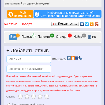
впечатлений от удачной покупки!
V.I.P.
Информация для представителей
размещение
Сеть ювелирных салонов «Золотой Овен»
Отзывы
 свой отзыв
Наверх
Поделиться…
0
0
0
0
Все
Полезн
Положит
Отрицат
Нейтр
ВК
+
Добавить отзыв
или
Войти
Пожалуйста, указывайте реальный e-mail адрес! На данный адрес будет отправлено
письмо с активационной ссылкой. Комментарий появится на сайте только после перехода
по этой ссылке. Нам важно знать, что вы реальный человек, а не спам-бот. Кроме того на
данный адрес вы будете получать уведомления об ответах на Ваш отзыв.
Оценка
Положительный отзыв