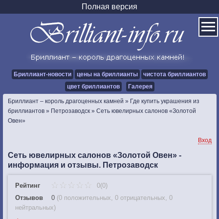
Полная версия
Бриллиант-новости
цены на бриллианты
чистота бриллиантов
цвет бриллиантов
Галерея
Бриллиант – король драгоценных камней
»
Где купить украшения из
бриллиантов
»
Петрозаводск
»
Сеть ювелирных салонов «Золотой
Овен»
Вход
Сеть ювелирных салонов «Золотой Овен» -
информация и отзывы. Петрозаводск
Рейтинг
0(0)
Отзывов
0
(
0 положительных
,
0 отрицательных
,
0
нейтральных
)