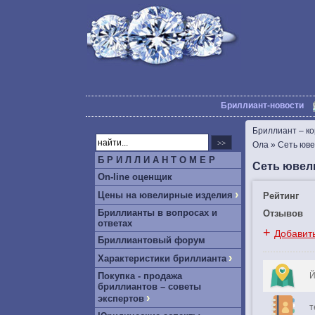
Бриллиант-новости
Бриллиант – к
Ола
»
Сеть юве
Б Р И Л Л И А Н Т О М Е Р
Сеть ювел
On-line оценщик
›
Цены на ювелирные изделия
Рейтинг
Бриллианты в вопросах и
Отзывов
ответах
+
Добавит
Бриллиантовый форум
›
Характеристики бриллианта
Покупка - продажа
Й
бриллиантов – советы
›
экспертов
т