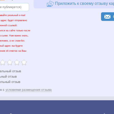
Приложить к своему отзыву ка
ывайте реальный e-mail
 адрес будет отправлено
ионной ссылкой.
ится на сайте только после
 ссылке. Нам важно знать,
еловек, а не спам-бот.
нный адрес вы будете
ения об ответах на Ваш
ельный отзыв
ьный отзыв
ельный отзыв
ен с
условиями размещения отзыва