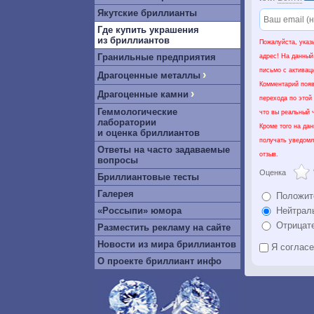
Якутские бриллианты
Где купить украшения
из бриллиантов
Пожалуйста, указ
Гранильные предприятия
адрес! На данный
письмо с активац
›
Драгоценные металлы
Комментарий появ
›
Драгоценные камни
перехода по этой
Геммологические
что вы реальный ч
лаборатории
Кроме того на да
и оценка бриллиантов
получать уведомл
Ответы на часто задаваемые
отзыв.
вопросы
Оценка
Бриллиантовые тесты
Галерея
Положит
«Россыпи» юмора
Нейтрал
Отрицат
Разместить рекламу на сайте
Новости из мира бриллиантов
Я соглас
О проекте бриллиант инфо