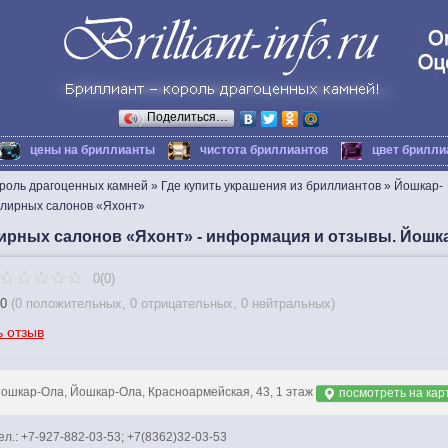
Поделиться…
цены на бриллианты
чистота бриллиантов
цвет брилли
ороль драгоценных камней
»
Где купить украшения из бриллиантов
»
Йошкар-
лирных салонов «Яхонт»
ирных салонов «Яхонт» - информация и отзывы. Йошк
0(0)
0
(
0 положительных
,
0 отрицательных
,
0 нейтральных
)
ь отзыв
ошкар-Ола, Йошкар-Ола, Красноармейская, 43, 1 этаж
посмотреть на кар
ел.: +7-927-882-03-53; +7(8362)32-03-53