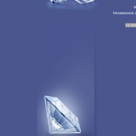
в
Незаконное з
<a hre