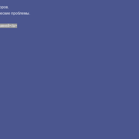
оров.
ческие проблемы.
камней</a>