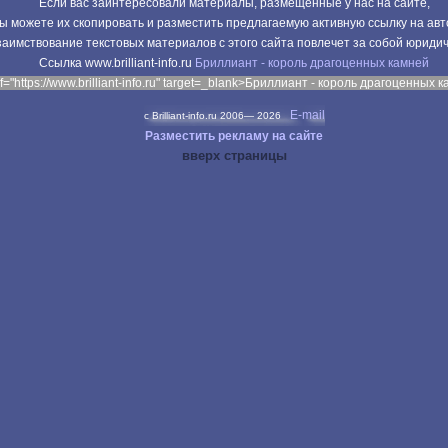
Если вас заинтересовали материалы, размещенные у нас на сайте,
ы можете их скопировать и разместить предлагаемую активную ссылку на авт
аимствование текстовых материалов с этого сайта повлечет за собой юриди
Cсылка www.brilliant-info.ru
Бриллиант - король драгоценных камней
f="https://www.brilliant-info.ru" target=_blank>Бриллиант - король драгоценных 
E-mail
c Brilliant-info.ru 2006—
2026
Разместить рекламу на сайте
вверх страницы