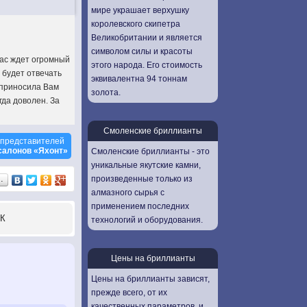
мире украшает верхушку
королевского скипетра
Великобритании и является
символом силы и красоты
вас ждет огромный
этого народа. Его стоимость
 будет отвечать
эквивалентна 94 тоннам
 приносила Вам
золота.
гда доволен. За
Смоленские бриллианты
представителей
салонов «Яхонт»
Смоленские бриллианты - это
уникальные якутские камни,
произведенные только из
…
алмазного сырья с
применением последних
К
технологий и оборудования.
Цены на бриллианты
Цены на бриллианты зависят,
прежде всего, от их
качественных параметров, и