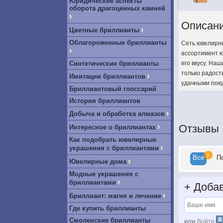
Юридические аспекты
оборота драгоценных камней
›
Описан
›
Цветные бриллианты
Облагороженные бриллианты
Сеть ювелирны
›
ассортимент ю
Синтетические бриллианты
его вкусу. На
только радост
›
Имитации бриллиантов
удачными поку
Бриллиантовый глоссарий
История бриллиантов
›
Добыча и обработка алмазов
›
Отзывы
Интересное о бриллиантах
Как подобрать ювелирные
›
украшения с бриллиантами
0
Все
П
›
Ювелирные дома
Модные украшения с
›
бриллиантами
+
Добав
›
Бриллиант: магия и лечение
Где купить бриллианты
Смоленские бриллианты
или
Войти