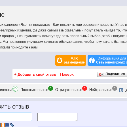
ие
х салонов «Яхонт» предлагает Вам посетить мир роскоши и красоты. У нас 
велирных изделий, где даже самый взыскательный покупатель найдет то, что
ши продавцы-консультанты помогут сделать правильный выбор, чтобы покупка
ь. Мы постоянно улучшаем качество обслуживания, чтобы покупатель был все
пками приходите к нам!
V.I.P.
Информация для 
размещение
Сеть ювелирных 
+
Добавить свой отзыв
Наверх
Поделиться
0
0
0
олезн
ые
Положит
ельные
Отрицат
ельные
Нейтр
альные
В
ить отзыв